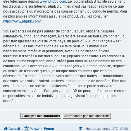
être téléchargé depuis
www.phpbb.com
. Le logiciel phpBB facilite seulement
les discussions sur Internet. phpBB Limited n’est pas responsable de ce que
nous acceptons ou n’acceptons pas comme contenu ou conduite permis. Pour
de plus amples informations au sujet de phpBB, veuillez consulter :
https://www.phpbb.com/
.
Vous acceptez de ne pas publier de contenu abusif, obscène, vulgaire,
diffamatoire, choquant, menaçant, à caractère sexuel ou tout autre contenu qui
peut transgresser les lois de votre pays, du pays où « AutoIt Français » est
hébergé ou les lois internationales. Le faire peut vous mener à un
bannissement immédiat et permanent, avec une notification à votre
fournisseur d’accès à Internet si nous le jugeons nécessaire. Les adresses IP
de tous les messages sont enregistrées pour aider au renforcement de ces
conditions. Vous acceptez que « AutoIt Français » supprime, modifie, déplace
ou verrouille n’importe quel sujet lorsque nous estimons que cela est
nécessaire. En tant que membre, vous acceptez que toutes les informations
que vous avez saisies soient stockées dans notre base de données. Bien que
ces informations ne soient pas diffusées à une tierce partie sans votre
consentement, ni « AutoIt Français », ni phpBB ne pourront être tenus comme
responsables en cas de tentative de piratage visant à compromettre les
données.
Accueil
Portail
Forum
Heures au format
UTC+02:00