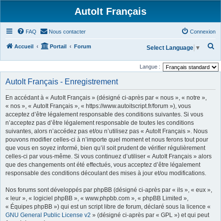
AutoIt Français
FAQ
Nous contacter
Connexion
R
Accueil
Portail
Forum
Select Language
▼
e
Langue :
c
AutoIt Français - Enregistrement
h
e
En accédant à « AutoIt Français » (désigné ci-après par « nous », « notre »,
r
« nos », « AutoIt Français », « https://www.autoitscript.fr/forum »), vous
acceptez d’être légalement responsable des conditions suivantes. Si vous
c
n’acceptez pas d’être légalement responsable de toutes les conditions
h
suivantes, alors n’accédez pas et/ou n’utilisez pas « AutoIt Français ». Nous
pouvons modifier celles-ci à n’importe quel moment et nous ferons tout pour
e
que vous en soyez informé, bien qu’il soit prudent de vérifier régulièrement
r
celles-ci par vous-même. Si vous continuez d’utiliser « AutoIt Français » alors
que des changements ont été effectués, vous acceptez d’être légalement
responsable des conditions découlant des mises à jour et/ou modifications.
Nos forums sont développés par phpBB (désigné ci-après par « ils », « eux »,
« leur », « logiciel phpBB », « www.phpbb.com », « phpBB Limited »,
« Équipes phpBB ») qui est un script libre de forum, déclaré sous la licence «
GNU General Public License v2
» (désigné ci-après par « GPL ») et qui peut