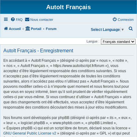
AutoIt Français
FAQ
Nous contacter
Connexion
R
Accueil
Portail
Forum
Select Language
▼
e
Langue :
c
AutoIt Français - Enregistrement
h
e
En accédant à « AutoIt Français » (désigné ci-après par « nous », « notre »,
r
« nos », « AutoIt Français », « https://www.autoitscript.fr/forum »), vous
acceptez d’être légalement responsable des conditions suivantes. Si vous
c
n’acceptez pas d’être légalement responsable de toutes les conditions
h
suivantes, alors n’accédez pas et/ou n’utilisez pas « AutoIt Français ». Nous
pouvons modifier celles-ci à n’importe quel moment et nous ferons tout pour
e
que vous en soyez informé, bien qu’il soit prudent de vérifier régulièrement
r
celles-ci par vous-même. Si vous continuez d’utiliser « AutoIt Français » alors
que des changements ont été effectués, vous acceptez d’être légalement
responsable des conditions découlant des mises à jour et/ou modifications.
Nos forums sont développés par phpBB (désigné ci-après par « ils », « eux »,
« leur », « logiciel phpBB », « www.phpbb.com », « phpBB Limited »,
« Équipes phpBB ») qui est un script libre de forum, déclaré sous la licence «
GNU General Public License v2
» (désigné ci-après par « GPL ») et qui peut