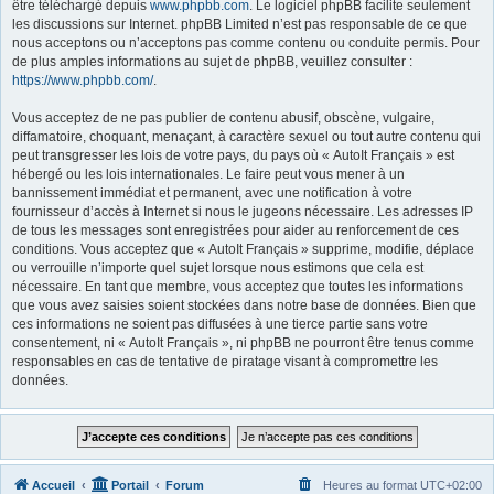
être téléchargé depuis
www.phpbb.com
. Le logiciel phpBB facilite seulement
les discussions sur Internet. phpBB Limited n’est pas responsable de ce que
nous acceptons ou n’acceptons pas comme contenu ou conduite permis. Pour
de plus amples informations au sujet de phpBB, veuillez consulter :
https://www.phpbb.com/
.
Vous acceptez de ne pas publier de contenu abusif, obscène, vulgaire,
diffamatoire, choquant, menaçant, à caractère sexuel ou tout autre contenu qui
peut transgresser les lois de votre pays, du pays où « AutoIt Français » est
hébergé ou les lois internationales. Le faire peut vous mener à un
bannissement immédiat et permanent, avec une notification à votre
fournisseur d’accès à Internet si nous le jugeons nécessaire. Les adresses IP
de tous les messages sont enregistrées pour aider au renforcement de ces
conditions. Vous acceptez que « AutoIt Français » supprime, modifie, déplace
ou verrouille n’importe quel sujet lorsque nous estimons que cela est
nécessaire. En tant que membre, vous acceptez que toutes les informations
que vous avez saisies soient stockées dans notre base de données. Bien que
ces informations ne soient pas diffusées à une tierce partie sans votre
consentement, ni « AutoIt Français », ni phpBB ne pourront être tenus comme
responsables en cas de tentative de piratage visant à compromettre les
données.
Accueil
Portail
Forum
Heures au format
UTC+02:00