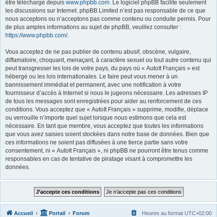
être téléchargé depuis
www.phpbb.com
. Le logiciel phpBB facilite seulement
les discussions sur Internet. phpBB Limited n’est pas responsable de ce que
nous acceptons ou n’acceptons pas comme contenu ou conduite permis. Pour
de plus amples informations au sujet de phpBB, veuillez consulter :
https://www.phpbb.com/
.
Vous acceptez de ne pas publier de contenu abusif, obscène, vulgaire,
diffamatoire, choquant, menaçant, à caractère sexuel ou tout autre contenu qui
peut transgresser les lois de votre pays, du pays où « AutoIt Français » est
hébergé ou les lois internationales. Le faire peut vous mener à un
bannissement immédiat et permanent, avec une notification à votre
fournisseur d’accès à Internet si nous le jugeons nécessaire. Les adresses IP
de tous les messages sont enregistrées pour aider au renforcement de ces
conditions. Vous acceptez que « AutoIt Français » supprime, modifie, déplace
ou verrouille n’importe quel sujet lorsque nous estimons que cela est
nécessaire. En tant que membre, vous acceptez que toutes les informations
que vous avez saisies soient stockées dans notre base de données. Bien que
ces informations ne soient pas diffusées à une tierce partie sans votre
consentement, ni « AutoIt Français », ni phpBB ne pourront être tenus comme
responsables en cas de tentative de piratage visant à compromettre les
données.
Accueil
Portail
Forum
Heures au format
UTC+02:00