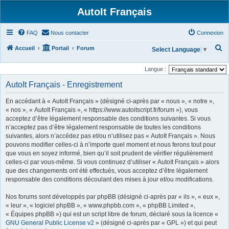
AutoIt Français
FAQ
Nous contacter
Connexion
R
Accueil
Portail
Forum
Select Language
▼
e
Langue :
c
AutoIt Français - Enregistrement
h
e
En accédant à « AutoIt Français » (désigné ci-après par « nous », « notre »,
r
« nos », « AutoIt Français », « https://www.autoitscript.fr/forum »), vous
acceptez d’être légalement responsable des conditions suivantes. Si vous
c
n’acceptez pas d’être légalement responsable de toutes les conditions
h
suivantes, alors n’accédez pas et/ou n’utilisez pas « AutoIt Français ». Nous
pouvons modifier celles-ci à n’importe quel moment et nous ferons tout pour
e
que vous en soyez informé, bien qu’il soit prudent de vérifier régulièrement
r
celles-ci par vous-même. Si vous continuez d’utiliser « AutoIt Français » alors
que des changements ont été effectués, vous acceptez d’être légalement
responsable des conditions découlant des mises à jour et/ou modifications.
Nos forums sont développés par phpBB (désigné ci-après par « ils », « eux »,
« leur », « logiciel phpBB », « www.phpbb.com », « phpBB Limited »,
« Équipes phpBB ») qui est un script libre de forum, déclaré sous la licence «
GNU General Public License v2
» (désigné ci-après par « GPL ») et qui peut