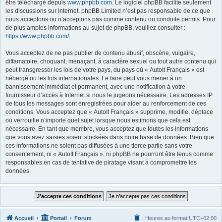
être téléchargé depuis
www.phpbb.com
. Le logiciel phpBB facilite seulement
les discussions sur Internet. phpBB Limited n’est pas responsable de ce que
nous acceptons ou n’acceptons pas comme contenu ou conduite permis. Pour
de plus amples informations au sujet de phpBB, veuillez consulter :
https://www.phpbb.com/
.
Vous acceptez de ne pas publier de contenu abusif, obscène, vulgaire,
diffamatoire, choquant, menaçant, à caractère sexuel ou tout autre contenu qui
peut transgresser les lois de votre pays, du pays où « AutoIt Français » est
hébergé ou les lois internationales. Le faire peut vous mener à un
bannissement immédiat et permanent, avec une notification à votre
fournisseur d’accès à Internet si nous le jugeons nécessaire. Les adresses IP
de tous les messages sont enregistrées pour aider au renforcement de ces
conditions. Vous acceptez que « AutoIt Français » supprime, modifie, déplace
ou verrouille n’importe quel sujet lorsque nous estimons que cela est
nécessaire. En tant que membre, vous acceptez que toutes les informations
que vous avez saisies soient stockées dans notre base de données. Bien que
ces informations ne soient pas diffusées à une tierce partie sans votre
consentement, ni « AutoIt Français », ni phpBB ne pourront être tenus comme
responsables en cas de tentative de piratage visant à compromettre les
données.
Accueil
Portail
Forum
Heures au format
UTC+02:00