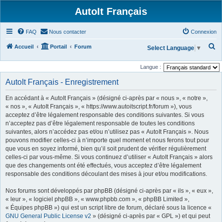
AutoIt Français
FAQ
Nous contacter
Connexion
R
Accueil
Portail
Forum
Select Language
▼
e
Langue :
c
AutoIt Français - Enregistrement
h
e
En accédant à « AutoIt Français » (désigné ci-après par « nous », « notre »,
r
« nos », « AutoIt Français », « https://www.autoitscript.fr/forum »), vous
acceptez d’être légalement responsable des conditions suivantes. Si vous
c
n’acceptez pas d’être légalement responsable de toutes les conditions
h
suivantes, alors n’accédez pas et/ou n’utilisez pas « AutoIt Français ». Nous
pouvons modifier celles-ci à n’importe quel moment et nous ferons tout pour
e
que vous en soyez informé, bien qu’il soit prudent de vérifier régulièrement
r
celles-ci par vous-même. Si vous continuez d’utiliser « AutoIt Français » alors
que des changements ont été effectués, vous acceptez d’être légalement
responsable des conditions découlant des mises à jour et/ou modifications.
Nos forums sont développés par phpBB (désigné ci-après par « ils », « eux »,
« leur », « logiciel phpBB », « www.phpbb.com », « phpBB Limited »,
« Équipes phpBB ») qui est un script libre de forum, déclaré sous la licence «
GNU General Public License v2
» (désigné ci-après par « GPL ») et qui peut