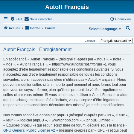
AutoIt Français
FAQ
Nous contacter
Connexion
R
Accueil
Portail
Forum
Select Language
▼
e
Langue :
c
AutoIt Français - Enregistrement
h
e
En accédant à « AutoIt Français » (désigné ci-après par « nous », « notre »,
r
« nos », « AutoIt Français », « https://www.autoitscript.fr/forum »), vous
acceptez d’être légalement responsable des conditions suivantes. Si vous
c
n’acceptez pas d’être légalement responsable de toutes les conditions
h
suivantes, alors n’accédez pas et/ou n’utilisez pas « AutoIt Français ». Nous
pouvons modifier celles-ci à n’importe quel moment et nous ferons tout pour
e
que vous en soyez informé, bien qu’il soit prudent de vérifier régulièrement
r
celles-ci par vous-même. Si vous continuez d’utiliser « AutoIt Français » alors
que des changements ont été effectués, vous acceptez d’être légalement
responsable des conditions découlant des mises à jour et/ou modifications.
Nos forums sont développés par phpBB (désigné ci-après par « ils », « eux »,
« leur », « logiciel phpBB », « www.phpbb.com », « phpBB Limited »,
« Équipes phpBB ») qui est un script libre de forum, déclaré sous la licence «
GNU General Public License v2
» (désigné ci-après par « GPL ») et qui peut