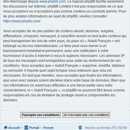
être téléchargé depuis
www.phpbb.com
. Le logiciel phpBB facilite seulement
les discussions sur Internet. phpBB Limited n’est pas responsable de ce que
nous acceptons ou n’acceptons pas comme contenu ou conduite permis. Pour
de plus amples informations au sujet de phpBB, veuillez consulter :
https://www.phpbb.com/
.
Vous acceptez de ne pas publier de contenu abusif, obscène, vulgaire,
diffamatoire, choquant, menaçant, à caractère sexuel ou tout autre contenu qui
peut transgresser les lois de votre pays, du pays où « AutoIt Français » est
hébergé ou les lois internationales. Le faire peut vous mener à un
bannissement immédiat et permanent, avec une notification à votre
fournisseur d’accès à Internet si nous le jugeons nécessaire. Les adresses IP
de tous les messages sont enregistrées pour aider au renforcement de ces
conditions. Vous acceptez que « AutoIt Français » supprime, modifie, déplace
ou verrouille n’importe quel sujet lorsque nous estimons que cela est
nécessaire. En tant que membre, vous acceptez que toutes les informations
que vous avez saisies soient stockées dans notre base de données. Bien que
ces informations ne soient pas diffusées à une tierce partie sans votre
consentement, ni « AutoIt Français », ni phpBB ne pourront être tenus comme
responsables en cas de tentative de piratage visant à compromettre les
données.
Accueil
Portail
Forum
Heures au format
UTC+02:00