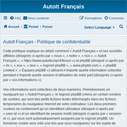
AutoIt Français
FAQ
Nous contacter
S’enregistrer
Connexion
R
Accueil
Portail
Forum
Select Language
▼
e
c
AutoIt Français - Politique de confidentialité
h
Cette politique explique en détail comment « AutoIt Français » et ses sociétés
e
affiliées (désignés ci-après par « nous », « notre », « nos », « AutoIt
Français », « https://www.autoitscript.fr/forum ») et phpBB (désigné ci-après par
r
« ils », « eux », « leur », « logiciel phpBB », « www.phpbb.com », « phpBB
c
Limited », « Équipes phpBB ») utilisent n’importe quelle information collectée
h
pendant n’importe quelle session d’utilisation de votre part (désignée ci-après
par « vos informations »).
e
r
Vos informations sont collectées de deux manières. Premièrement, en
naviguant sur « AutoIt Français », le logiciel phpBB créera un certain nombre
de cookies, qui sont des petits fichiers textes téléchargés dans les fichiers
temporaires du navigateur Internet de votre ordinateur. Les deux premiers
cookies ne contiennent qu’un identifiant utilisateur (désigné ci-après par
« user-id ») et un identifiant de session invité (désigné ci-après par « session-
id »), qui vous sont automatiquement assignés par le logiciel phpBB. Un
troisième cookie sera créé une fois que vous naviguerez sur les sujets de