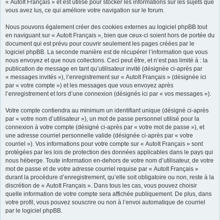
« AutoIt Français » et est utilisé pour stocker les informations sur les sujets que
vous avez lus, ce qui améliore votre navigation sur le forum.
Nous pouvons également créer des cookies externes au logiciel phpBB tout
en naviguant sur « AutoIt Français », bien que ceux-ci soient hors de portée du
document qui est prévu pour couvrir seulement les pages créées par le
logiciel phpBB. La seconde manière est de récupérer l’information que vous
nous envoyez et que nous collectons. Ceci peut être, et n’est pas limité à : la
publication de message en tant qu’utilisateur invité (désignée ci-après par
« messages invités »), l’enregistrement sur « AutoIt Français » (désignée ici
par « votre compte ») et les messages que vous envoyez après
l’enregistrement et lors d’une connexion (désignés ici par « vos messages »).
Votre compte contiendra au minimum un identifiant unique (désigné ci-après
par « votre nom d’utilisateur »), un mot de passe personnel utilisé pour la
connexion à votre compte (désigné ci-après par « votre mot de passe »), et
une adresse courriel personnelle valide (désignée ci-après par « votre
courriel »). Vos informations pour votre compte sur « AutoIt Français » sont
protégées par les lois de protection des données applicables dans le pays qui
nous héberge. Toute information en-dehors de votre nom d’utilisateur, de votre
mot de passe et de votre adresse courriel requise par « AutoIt Français »
durant la procédure d’enregistrement, qu’elle soit obligatoire ou non, reste à la
discrétion de « AutoIt Français ». Dans tous les cas, vous pouvez choisir
quelle information de votre compte sera affichée publiquement. De plus, dans
votre profil, vous pouvez souscrire ou non à l’envoi automatique de courriel
par le logiciel phpBB.