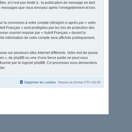
e, et n’est pas limité à : la publication de message en tant
 les messages que vous envoyez après l’enregistrement et lors
ur la connexion à votre compte (désigné ci-après par « votre
toIt Français » sont protégées par les lois de protection des
sse courriel requise par « AutoIt Français » durant la
uelle information de votre compte sera affichée publiquement.
se sur plusieurs sites Internet différents. Votre mot de passe
ais », de phpBB ou une d’une tierce partie ne peut vous
» fournie par le logiciel phpBB. Ce processus vous demandera
ter.
Supprimer les cookies
Heures au format
UTC+02:00