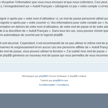
récupérer l’information que vous nous envoyez et que nous collectons. Ceci peut êtr
 »), l’enregistrement sur « AutoIt Français » (désignée ici par « votre compte ») et
gné ci-après par « votre nom d’utilisateur »), un mot de passe personnel utilisé po
signée ci-après par « votre courriel »). Vos informations pour votre compte sur « Au
mation en-dehors de votre nom d’utilisateur, de votre mot de passe et de votre adre
ste à la discrétion de « AutoIt Français ». Dans tous les cas, vous pouvez choisir q
voi automatique de courriel par le logiciel phpBB.
l soit sécurisé. Cependant, il est recommandé de ne pas utiliser le même mot de pas
onservez-le soigneusement et en aucun cas une personne affiliée de « AutoIt Franç
re mot de passe, vous pouvez utiliser la fonction « J’ai oublié mon mot de passe 
logiciel phpBB générera un nouveau mot de passe qui vous permettra de vous reconnec
Développé par
phpBB
® Forum Software © phpBB Limited
Traduit par
phpBB-fr.com
Confidentialité
|
Conditions