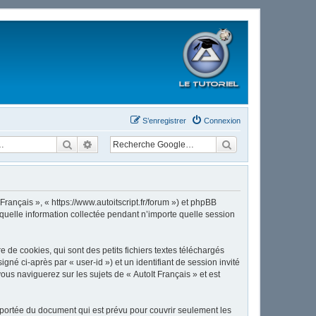
S’enregistrer
Connexion
Rechercher
Recherche avancée
Français », « https://www.autoitscript.fr/forum ») et phpBB
 quelle information collectée pendant n’importe quelle session
de cookies, qui sont des petits fichiers textes téléchargés
gné ci-après par « user-id ») et un identifiant de session invité
us naviguerez sur les sujets de « AutoIt Français » et est
 portée du document qui est prévu pour couvrir seulement les