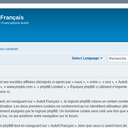
 Français
Francophone AutoIt
us contacter
Select Language
▼
 ses sociétés affiliées (désignés ci-après par « nous », « notre », « nos », « AutoIt 
pBB », « www.phpbb.com », « phpBB Limited », « Équipes phpBB ») utilisent n’importe
ions »).
, en naviguant sur « AutoIt Français », le logiciel phpBB créera un certain nombre 
dinateur. Les deux premiers cookies ne contiennent qu’un identifiant utilisateur (dési
ement assignés par le logiciel phpBB. Un troisième cookie sera créé une fois que vo
z lus, ce qui améliore votre navigation sur le forum.
 phpBB tout en naviguant sur « AutoIt Français », bien que ceux-ci soient hors de