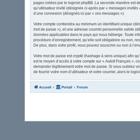
pages créées par le logiciel phpBB. La seconde manière est de 
qu’utilisateur invité (désignée ci-après par « messages invités
d’une connexion (désignés ici par « vos messages »).
Votre compte contiendra au minimum un identifiant unique (dési
mot de passe »), et une adresse courriel personnelle valide (dé
données applicables dans le pays qui nous héberge. Toute infor
procédure d’enregistrement, qu’elle soit obligatoire ou non, re
De plus, dans votre profil, vous pouvez souscrire ou non à l’en
Votre mot de passe est crypté (hashage à sens unique) afin qu’i
est le moyen d’accès à votre compte sur « AutoIt Français », c
demander légitimement votre mot de passe. Si vous oubliez vot
de fournir votre nom d’utilisateur et votre courriel, alors le 
Accueil
Portail
Forum