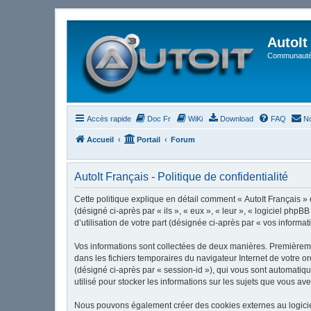
AutoIt
Communauté 
Accès rapide
Doc Fr
WiKi
Download
FAQ
No
Accueil
Portail
Forum
AutoIt Français - Politique de confidentialité
Cette politique explique en détail comment « AutoIt Français » et
(désigné ci-après par « ils », « eux », « leur », « logiciel ph
d’utilisation de votre part (désignée ci-après par « vos informat
Vos informations sont collectées de deux manières. Premièrement
dans les fichiers temporaires du navigateur Internet de votre or
(désigné ci-après par « session-id »), qui vous sont automatiqu
utilisé pour stocker les informations sur les sujets que vous ave
Nous pouvons également créer des cookies externes au logiciel