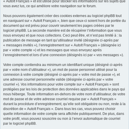
« AutoIt Français » et est utilisé pour stocker les informations sur les sujets que
vous avez lus, ce qui améliore votre navigation sur le forum.
Nous pouvons également créer des cookies externes au logiciel phpBB tout
en naviguant sur « AutoIt Français », bien que ceux-ci soient hors de portée du
document qui est prévu pour couvrir seulement les pages créées par le
logiciel phpBB. La seconde manière est de récupérer l’information que vous
nous envoyez et que nous collectons. Ceci peut être, et n’est pas limité à : la
publication de message en tant qu’utilisateur invité (désignée ci-après par
« messages invités »), l’enregistrement sur « AutoIt Français » (désignée ici
par « votre compte ») et les messages que vous envoyez après
l’enregistrement et lors d’une connexion (désignés ici par « vos messages »).
Votre compte contiendra au minimum un identifiant unique (désigné ci-après
par « votre nom d’utilisateur »), un mot de passe personnel utilisé pour la
connexion à votre compte (désigné ci-après par « votre mot de passe »), et
une adresse courriel personnelle valide (désignée ci-après par « votre
courriel »). Vos informations pour votre compte sur « AutoIt Français » sont
protégées par les lois de protection des données applicables dans le pays qui
nous héberge. Toute information en-dehors de votre nom d’utilisateur, de votre
mot de passe et de votre adresse courriel requise par « AutoIt Français »
durant la procédure d’enregistrement, qu’elle soit obligatoire ou non, reste à la
discrétion de « AutoIt Français ». Dans tous les cas, vous pouvez choisir
quelle information de votre compte sera affichée publiquement. De plus, dans
votre profil, vous pouvez souscrire ou non à l’envoi automatique de courriel
par le logiciel phpBB.