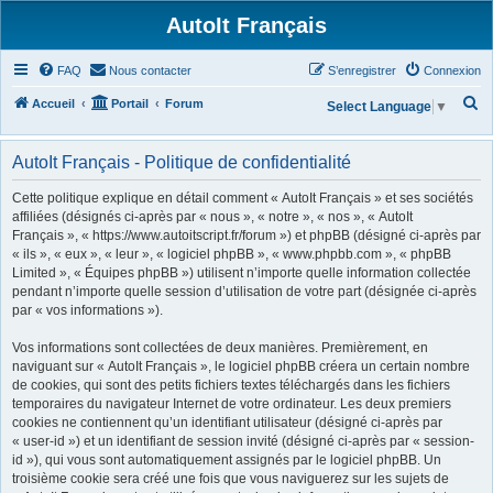
AutoIt Français
FAQ
Nous contacter
S’enregistrer
Connexion
R
Accueil
Portail
Forum
Select Language
▼
e
c
AutoIt Français - Politique de confidentialité
h
Cette politique explique en détail comment « AutoIt Français » et ses sociétés
e
affiliées (désignés ci-après par « nous », « notre », « nos », « AutoIt
Français », « https://www.autoitscript.fr/forum ») et phpBB (désigné ci-après par
r
« ils », « eux », « leur », « logiciel phpBB », « www.phpbb.com », « phpBB
c
Limited », « Équipes phpBB ») utilisent n’importe quelle information collectée
h
pendant n’importe quelle session d’utilisation de votre part (désignée ci-après
par « vos informations »).
e
r
Vos informations sont collectées de deux manières. Premièrement, en
naviguant sur « AutoIt Français », le logiciel phpBB créera un certain nombre
de cookies, qui sont des petits fichiers textes téléchargés dans les fichiers
temporaires du navigateur Internet de votre ordinateur. Les deux premiers
cookies ne contiennent qu’un identifiant utilisateur (désigné ci-après par
« user-id ») et un identifiant de session invité (désigné ci-après par « session-
id »), qui vous sont automatiquement assignés par le logiciel phpBB. Un
troisième cookie sera créé une fois que vous naviguerez sur les sujets de