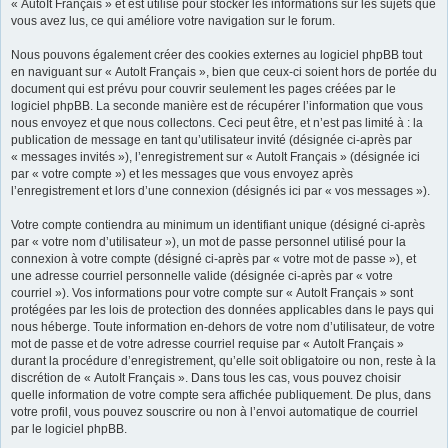
« AutoIt Français » et est utilisé pour stocker les informations sur les sujets que
vous avez lus, ce qui améliore votre navigation sur le forum.
Nous pouvons également créer des cookies externes au logiciel phpBB tout
en naviguant sur « AutoIt Français », bien que ceux-ci soient hors de portée du
document qui est prévu pour couvrir seulement les pages créées par le
logiciel phpBB. La seconde manière est de récupérer l’information que vous
nous envoyez et que nous collectons. Ceci peut être, et n’est pas limité à : la
publication de message en tant qu’utilisateur invité (désignée ci-après par
« messages invités »), l’enregistrement sur « AutoIt Français » (désignée ici
par « votre compte ») et les messages que vous envoyez après
l’enregistrement et lors d’une connexion (désignés ici par « vos messages »).
Votre compte contiendra au minimum un identifiant unique (désigné ci-après
par « votre nom d’utilisateur »), un mot de passe personnel utilisé pour la
connexion à votre compte (désigné ci-après par « votre mot de passe »), et
une adresse courriel personnelle valide (désignée ci-après par « votre
courriel »). Vos informations pour votre compte sur « AutoIt Français » sont
protégées par les lois de protection des données applicables dans le pays qui
nous héberge. Toute information en-dehors de votre nom d’utilisateur, de votre
mot de passe et de votre adresse courriel requise par « AutoIt Français »
durant la procédure d’enregistrement, qu’elle soit obligatoire ou non, reste à la
discrétion de « AutoIt Français ». Dans tous les cas, vous pouvez choisir
quelle information de votre compte sera affichée publiquement. De plus, dans
votre profil, vous pouvez souscrire ou non à l’envoi automatique de courriel
par le logiciel phpBB.