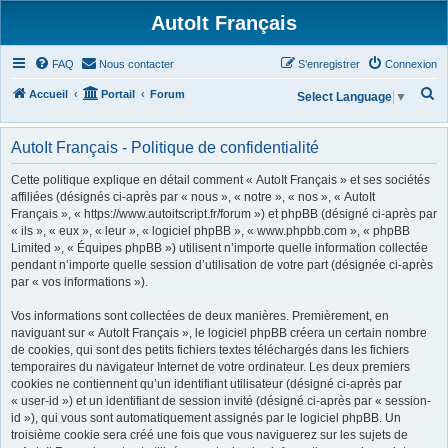
AutoIt Français
FAQ
Nous contacter
S’enregistrer
Connexion
R
Accueil
Portail
Forum
Select Language
▼
e
c
AutoIt Français - Politique de confidentialité
h
Cette politique explique en détail comment « AutoIt Français » et ses sociétés
e
affiliées (désignés ci-après par « nous », « notre », « nos », « AutoIt
Français », « https://www.autoitscript.fr/forum ») et phpBB (désigné ci-après par
r
« ils », « eux », « leur », « logiciel phpBB », « www.phpbb.com », « phpBB
c
Limited », « Équipes phpBB ») utilisent n’importe quelle information collectée
h
pendant n’importe quelle session d’utilisation de votre part (désignée ci-après
par « vos informations »).
e
r
Vos informations sont collectées de deux manières. Premièrement, en
naviguant sur « AutoIt Français », le logiciel phpBB créera un certain nombre
de cookies, qui sont des petits fichiers textes téléchargés dans les fichiers
temporaires du navigateur Internet de votre ordinateur. Les deux premiers
cookies ne contiennent qu’un identifiant utilisateur (désigné ci-après par
« user-id ») et un identifiant de session invité (désigné ci-après par « session-
id »), qui vous sont automatiquement assignés par le logiciel phpBB. Un
troisième cookie sera créé une fois que vous naviguerez sur les sujets de