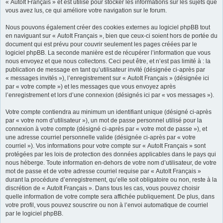
« AutoIt Français » et est utilisé pour stocker les informations sur les sujets que
vous avez lus, ce qui améliore votre navigation sur le forum.
Nous pouvons également créer des cookies externes au logiciel phpBB tout
en naviguant sur « AutoIt Français », bien que ceux-ci soient hors de portée du
document qui est prévu pour couvrir seulement les pages créées par le
logiciel phpBB. La seconde manière est de récupérer l’information que vous
nous envoyez et que nous collectons. Ceci peut être, et n’est pas limité à : la
publication de message en tant qu’utilisateur invité (désignée ci-après par
« messages invités »), l’enregistrement sur « AutoIt Français » (désignée ici
par « votre compte ») et les messages que vous envoyez après
l’enregistrement et lors d’une connexion (désignés ici par « vos messages »).
Votre compte contiendra au minimum un identifiant unique (désigné ci-après
par « votre nom d’utilisateur »), un mot de passe personnel utilisé pour la
connexion à votre compte (désigné ci-après par « votre mot de passe »), et
une adresse courriel personnelle valide (désignée ci-après par « votre
courriel »). Vos informations pour votre compte sur « AutoIt Français » sont
protégées par les lois de protection des données applicables dans le pays qui
nous héberge. Toute information en-dehors de votre nom d’utilisateur, de votre
mot de passe et de votre adresse courriel requise par « AutoIt Français »
durant la procédure d’enregistrement, qu’elle soit obligatoire ou non, reste à la
discrétion de « AutoIt Français ». Dans tous les cas, vous pouvez choisir
quelle information de votre compte sera affichée publiquement. De plus, dans
votre profil, vous pouvez souscrire ou non à l’envoi automatique de courriel
par le logiciel phpBB.