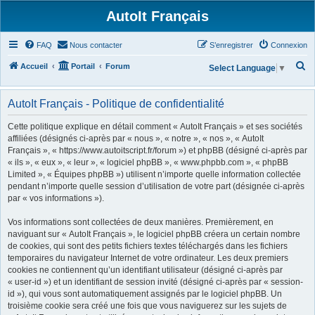
AutoIt Français
FAQ
Nous contacter
S’enregistrer
Connexion
R
Accueil
Portail
Forum
Select Language
▼
e
c
AutoIt Français - Politique de confidentialité
h
Cette politique explique en détail comment « AutoIt Français » et ses sociétés
e
affiliées (désignés ci-après par « nous », « notre », « nos », « AutoIt
Français », « https://www.autoitscript.fr/forum ») et phpBB (désigné ci-après par
r
« ils », « eux », « leur », « logiciel phpBB », « www.phpbb.com », « phpBB
c
Limited », « Équipes phpBB ») utilisent n’importe quelle information collectée
h
pendant n’importe quelle session d’utilisation de votre part (désignée ci-après
par « vos informations »).
e
r
Vos informations sont collectées de deux manières. Premièrement, en
naviguant sur « AutoIt Français », le logiciel phpBB créera un certain nombre
de cookies, qui sont des petits fichiers textes téléchargés dans les fichiers
temporaires du navigateur Internet de votre ordinateur. Les deux premiers
cookies ne contiennent qu’un identifiant utilisateur (désigné ci-après par
« user-id ») et un identifiant de session invité (désigné ci-après par « session-
id »), qui vous sont automatiquement assignés par le logiciel phpBB. Un
troisième cookie sera créé une fois que vous naviguerez sur les sujets de