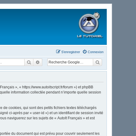
S’enregistrer
Connexion
Rechercher
Recherche avancée
Français », « https://www.autoitscript.fr/forum ») et phpBB
 quelle information collectée pendant n’importe quelle session
de cookies, qui sont des petits fichiers textes téléchargés
gné ci-après par « user-id ») et un identifiant de session invité
us naviguerez sur les sujets de « AutoIt Français » et est
 portée du document qui est prévu pour couvrir seulement les