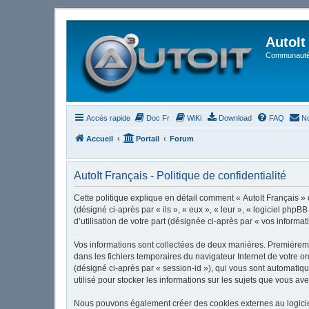
AutoIt
Communauté 
Accès rapide
Doc Fr
WiKi
Download
FAQ
No
Accueil
Portail
Forum
AutoIt Français - Politique de confidentialité
Cette politique explique en détail comment « AutoIt Français » et
(désigné ci-après par « ils », « eux », « leur », « logiciel ph
d’utilisation de votre part (désignée ci-après par « vos informat
Vos informations sont collectées de deux manières. Premièrement
dans les fichiers temporaires du navigateur Internet de votre or
(désigné ci-après par « session-id »), qui vous sont automatiqu
utilisé pour stocker les informations sur les sujets que vous ave
Nous pouvons également créer des cookies externes au logiciel