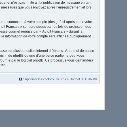
e, et n’est pas limité à : la publication de message en tant
 les messages que vous envoyez après l’enregistrement et lors
ur la connexion à votre compte (désigné ci-après par « votre
toIt Français » sont protégées par les lois de protection des
sse courriel requise par « AutoIt Français » durant la
uelle information de votre compte sera affichée publiquement.
se sur plusieurs sites Internet différents. Votre mot de passe
ais », de phpBB ou une d’une tierce partie ne peut vous
» fournie par le logiciel phpBB. Ce processus vous demandera
ter.
Supprimer les cookies
Heures au format
UTC+02:00