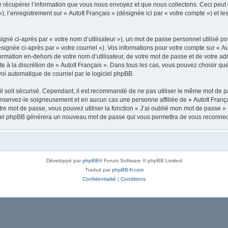
récupérer l’information que vous nous envoyez et que nous collectons. Ceci peut êtr
 »), l’enregistrement sur « AutoIt Français » (désignée ici par « votre compte ») et
gné ci-après par « votre nom d’utilisateur »), un mot de passe personnel utilisé po
signée ci-après par « votre courriel »). Vos informations pour votre compte sur « Au
mation en-dehors de votre nom d’utilisateur, de votre mot de passe et de votre adre
ste à la discrétion de « AutoIt Français ». Dans tous les cas, vous pouvez choisir q
voi automatique de courriel par le logiciel phpBB.
l soit sécurisé. Cependant, il est recommandé de ne pas utiliser le même mot de pas
onservez-le soigneusement et en aucun cas une personne affiliée de « AutoIt Franç
re mot de passe, vous pouvez utiliser la fonction « J’ai oublié mon mot de passe 
logiciel phpBB générera un nouveau mot de passe qui vous permettra de vous reconnec
Développé par
phpBB
® Forum Software © phpBB Limited
Traduit par
phpBB-fr.com
Confidentialité
|
Conditions