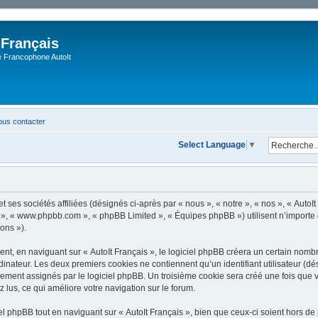
 Français
Francophone AutoIt
us contacter
Select Language
▼
 ses sociétés affiliées (désignés ci-après par « nous », « notre », « nos », « AutoIt 
pBB », « www.phpbb.com », « phpBB Limited », « Équipes phpBB ») utilisent n’importe
ions »).
, en naviguant sur « AutoIt Français », le logiciel phpBB créera un certain nombre 
dinateur. Les deux premiers cookies ne contiennent qu’un identifiant utilisateur (dési
ement assignés par le logiciel phpBB. Un troisième cookie sera créé une fois que vo
z lus, ce qui améliore votre navigation sur le forum.
 phpBB tout en naviguant sur « AutoIt Français », bien que ceux-ci soient hors de