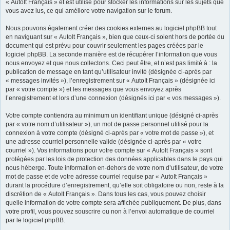
« AutoIt Français » et est utilisé pour stocker les informations sur les sujets que
vous avez lus, ce qui améliore votre navigation sur le forum.
Nous pouvons également créer des cookies externes au logiciel phpBB tout
en naviguant sur « AutoIt Français », bien que ceux-ci soient hors de portée du
document qui est prévu pour couvrir seulement les pages créées par le
logiciel phpBB. La seconde manière est de récupérer l’information que vous
nous envoyez et que nous collectons. Ceci peut être, et n’est pas limité à : la
publication de message en tant qu’utilisateur invité (désignée ci-après par
« messages invités »), l’enregistrement sur « AutoIt Français » (désignée ici
par « votre compte ») et les messages que vous envoyez après
l’enregistrement et lors d’une connexion (désignés ici par « vos messages »).
Votre compte contiendra au minimum un identifiant unique (désigné ci-après
par « votre nom d’utilisateur »), un mot de passe personnel utilisé pour la
connexion à votre compte (désigné ci-après par « votre mot de passe »), et
une adresse courriel personnelle valide (désignée ci-après par « votre
courriel »). Vos informations pour votre compte sur « AutoIt Français » sont
protégées par les lois de protection des données applicables dans le pays qui
nous héberge. Toute information en-dehors de votre nom d’utilisateur, de votre
mot de passe et de votre adresse courriel requise par « AutoIt Français »
durant la procédure d’enregistrement, qu’elle soit obligatoire ou non, reste à la
discrétion de « AutoIt Français ». Dans tous les cas, vous pouvez choisir
quelle information de votre compte sera affichée publiquement. De plus, dans
votre profil, vous pouvez souscrire ou non à l’envoi automatique de courriel
par le logiciel phpBB.