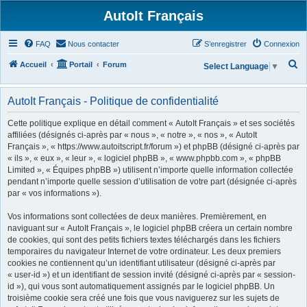
AutoIt Français
FAQ
Nous contacter
S’enregistrer
Connexion
R
Accueil
Portail
Forum
Select Language
▼
e
c
AutoIt Français - Politique de confidentialité
h
Cette politique explique en détail comment « AutoIt Français » et ses sociétés
e
affiliées (désignés ci-après par « nous », « notre », « nos », « AutoIt
Français », « https://www.autoitscript.fr/forum ») et phpBB (désigné ci-après par
r
« ils », « eux », « leur », « logiciel phpBB », « www.phpbb.com », « phpBB
c
Limited », « Équipes phpBB ») utilisent n’importe quelle information collectée
h
pendant n’importe quelle session d’utilisation de votre part (désignée ci-après
par « vos informations »).
e
r
Vos informations sont collectées de deux manières. Premièrement, en
naviguant sur « AutoIt Français », le logiciel phpBB créera un certain nombre
de cookies, qui sont des petits fichiers textes téléchargés dans les fichiers
temporaires du navigateur Internet de votre ordinateur. Les deux premiers
cookies ne contiennent qu’un identifiant utilisateur (désigné ci-après par
« user-id ») et un identifiant de session invité (désigné ci-après par « session-
id »), qui vous sont automatiquement assignés par le logiciel phpBB. Un
troisième cookie sera créé une fois que vous naviguerez sur les sujets de