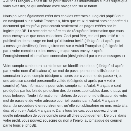
« AutoIt Français » et est utilisé pour stocker les informations sur les sujets que
vous avez lus, ce qui améliore votre navigation sur le forum.
Nous pouvons également créer des cookies externes au logiciel phpBB tout
en naviguant sur « AutoIt Français », bien que ceux-ci soient hors de portée du
document qui est prévu pour couvrir seulement les pages créées par le
logiciel phpBB. La seconde manière est de récupérer l’information que vous
nous envoyez et que nous collectons. Ceci peut être, et n’est pas limité à : la
publication de message en tant qu’utilisateur invité (désignée ci-après par
« messages invités »), l’enregistrement sur « AutoIt Français » (désignée ici
par « votre compte ») et les messages que vous envoyez après
l’enregistrement et lors d’une connexion (désignés ici par « vos messages »).
Votre compte contiendra au minimum un identifiant unique (désigné ci-après
par « votre nom d’utilisateur »), un mot de passe personnel utilisé pour la
connexion à votre compte (désigné ci-après par « votre mot de passe »), et
une adresse courriel personnelle valide (désignée ci-après par « votre
courriel »). Vos informations pour votre compte sur « AutoIt Français » sont
protégées par les lois de protection des données applicables dans le pays qui
nous héberge. Toute information en-dehors de votre nom d’utilisateur, de votre
mot de passe et de votre adresse courriel requise par « AutoIt Français »
durant la procédure d’enregistrement, qu’elle soit obligatoire ou non, reste à la
discrétion de « AutoIt Français ». Dans tous les cas, vous pouvez choisir
quelle information de votre compte sera affichée publiquement. De plus, dans
votre profil, vous pouvez souscrire ou non à l’envoi automatique de courriel
par le logiciel phpBB.