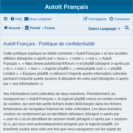
AutoIt Français
FAQ
Nous contacter
S’enregistrer
Connexion
R
Accueil
Portail
Forum
Select Language
▼
e
c
AutoIt Français - Politique de confidentialité
h
Cette politique explique en détail comment « AutoIt Français » et ses sociétés
e
affiliées (désignés ci-après par « nous », « notre », « nos », « AutoIt
Français », « https://www.autoitscript.fr/forum ») et phpBB (désigné ci-après par
r
« ils », « eux », « leur », « logiciel phpBB », « www.phpbb.com », « phpBB
c
Limited », « Équipes phpBB ») utilisent n’importe quelle information collectée
h
pendant n’importe quelle session d’utilisation de votre part (désignée ci-après
par « vos informations »).
e
r
Vos informations sont collectées de deux manières. Premièrement, en
naviguant sur « AutoIt Français », le logiciel phpBB créera un certain nombre
de cookies, qui sont des petits fichiers textes téléchargés dans les fichiers
temporaires du navigateur Internet de votre ordinateur. Les deux premiers
cookies ne contiennent qu’un identifiant utilisateur (désigné ci-après par
« user-id ») et un identifiant de session invité (désigné ci-après par « session-
id »), qui vous sont automatiquement assignés par le logiciel phpBB. Un
troisième cookie sera créé une fois que vous naviguerez sur les sujets de