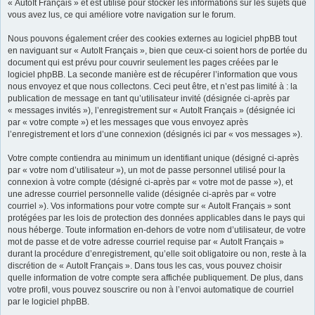
« AutoIt Français » et est utilisé pour stocker les informations sur les sujets que
vous avez lus, ce qui améliore votre navigation sur le forum.
Nous pouvons également créer des cookies externes au logiciel phpBB tout
en naviguant sur « AutoIt Français », bien que ceux-ci soient hors de portée du
document qui est prévu pour couvrir seulement les pages créées par le
logiciel phpBB. La seconde manière est de récupérer l’information que vous
nous envoyez et que nous collectons. Ceci peut être, et n’est pas limité à : la
publication de message en tant qu’utilisateur invité (désignée ci-après par
« messages invités »), l’enregistrement sur « AutoIt Français » (désignée ici
par « votre compte ») et les messages que vous envoyez après
l’enregistrement et lors d’une connexion (désignés ici par « vos messages »).
Votre compte contiendra au minimum un identifiant unique (désigné ci-après
par « votre nom d’utilisateur »), un mot de passe personnel utilisé pour la
connexion à votre compte (désigné ci-après par « votre mot de passe »), et
une adresse courriel personnelle valide (désignée ci-après par « votre
courriel »). Vos informations pour votre compte sur « AutoIt Français » sont
protégées par les lois de protection des données applicables dans le pays qui
nous héberge. Toute information en-dehors de votre nom d’utilisateur, de votre
mot de passe et de votre adresse courriel requise par « AutoIt Français »
durant la procédure d’enregistrement, qu’elle soit obligatoire ou non, reste à la
discrétion de « AutoIt Français ». Dans tous les cas, vous pouvez choisir
quelle information de votre compte sera affichée publiquement. De plus, dans
votre profil, vous pouvez souscrire ou non à l’envoi automatique de courriel
par le logiciel phpBB.