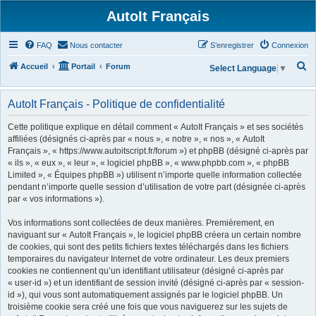
AutoIt Français
FAQ
Nous contacter
S’enregistrer
Connexion
R
Accueil
Portail
Forum
Select Language
▼
e
c
AutoIt Français - Politique de confidentialité
h
Cette politique explique en détail comment « AutoIt Français » et ses sociétés
e
affiliées (désignés ci-après par « nous », « notre », « nos », « AutoIt
Français », « https://www.autoitscript.fr/forum ») et phpBB (désigné ci-après par
r
« ils », « eux », « leur », « logiciel phpBB », « www.phpbb.com », « phpBB
c
Limited », « Équipes phpBB ») utilisent n’importe quelle information collectée
h
pendant n’importe quelle session d’utilisation de votre part (désignée ci-après
par « vos informations »).
e
r
Vos informations sont collectées de deux manières. Premièrement, en
naviguant sur « AutoIt Français », le logiciel phpBB créera un certain nombre
de cookies, qui sont des petits fichiers textes téléchargés dans les fichiers
temporaires du navigateur Internet de votre ordinateur. Les deux premiers
cookies ne contiennent qu’un identifiant utilisateur (désigné ci-après par
« user-id ») et un identifiant de session invité (désigné ci-après par « session-
id »), qui vous sont automatiquement assignés par le logiciel phpBB. Un
troisième cookie sera créé une fois que vous naviguerez sur les sujets de