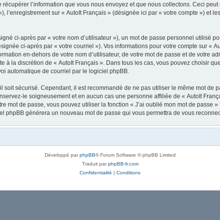
récupérer l’information que vous nous envoyez et que nous collectons. Ceci peut êtr
 »), l’enregistrement sur « AutoIt Français » (désignée ici par « votre compte ») et
gné ci-après par « votre nom d’utilisateur »), un mot de passe personnel utilisé po
signée ci-après par « votre courriel »). Vos informations pour votre compte sur « Au
mation en-dehors de votre nom d’utilisateur, de votre mot de passe et de votre adre
ste à la discrétion de « AutoIt Français ». Dans tous les cas, vous pouvez choisir q
voi automatique de courriel par le logiciel phpBB.
l soit sécurisé. Cependant, il est recommandé de ne pas utiliser le même mot de pas
onservez-le soigneusement et en aucun cas une personne affiliée de « AutoIt Franç
re mot de passe, vous pouvez utiliser la fonction « J’ai oublié mon mot de passe 
logiciel phpBB générera un nouveau mot de passe qui vous permettra de vous reconnec
Développé par
phpBB
® Forum Software © phpBB Limited
Traduit par
phpBB-fr.com
Confidentialité
|
Conditions