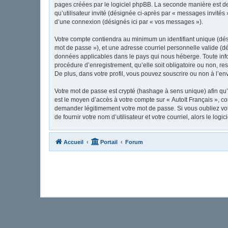
pages créées par le logiciel phpBB. La seconde manière est de 
qu’utilisateur invité (désignée ci-après par « messages invités
d’une connexion (désignés ici par « vos messages »).
Votre compte contiendra au minimum un identifiant unique (dési
mot de passe »), et une adresse courriel personnelle valide (dé
données applicables dans le pays qui nous héberge. Toute infor
procédure d’enregistrement, qu’elle soit obligatoire ou non, re
De plus, dans votre profil, vous pouvez souscrire ou non à l’en
Votre mot de passe est crypté (hashage à sens unique) afin qu’i
est le moyen d’accès à votre compte sur « AutoIt Français », c
demander légitimement votre mot de passe. Si vous oubliez vot
de fournir votre nom d’utilisateur et votre courriel, alors le 
Accueil
Portail
Forum