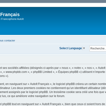
 Français
Francophone AutoIt
us contacter
Select Language
▼
 ses sociétés affiliées (désignés ci-après par « nous », « notre », « nos », « AutoIt 
pBB », « www.phpbb.com », « phpBB Limited », « Équipes phpBB ») utilisent n’importe
ions »).
, en naviguant sur « AutoIt Français », le logiciel phpBB créera un certain nombre 
dinateur. Les deux premiers cookies ne contiennent qu’un identifiant utilisateur (dési
ement assignés par le logiciel phpBB. Un troisième cookie sera créé une fois que vo
z lus, ce qui améliore votre navigation sur le forum.
 phpBB tout en naviguant sur « AutoIt Français », bien que ceux-ci soient hors de