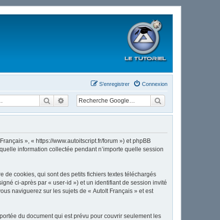
S’enregistrer
Connexion
Rechercher
Recherche avancée
Français », « https://www.autoitscript.fr/forum ») et phpBB
 quelle information collectée pendant n’importe quelle session
de cookies, qui sont des petits fichiers textes téléchargés
gné ci-après par « user-id ») et un identifiant de session invité
us naviguerez sur les sujets de « AutoIt Français » et est
 portée du document qui est prévu pour couvrir seulement les