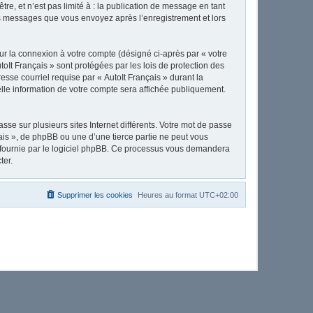
e, et n’est pas limité à : la publication de message en tant
 les messages que vous envoyez après l’enregistrement et lors
ur la connexion à votre compte (désigné ci-après par « votre
toIt Français » sont protégées par les lois de protection des
sse courriel requise par « AutoIt Français » durant la
uelle information de votre compte sera affichée publiquement.
se sur plusieurs sites Internet différents. Votre mot de passe
ais », de phpBB ou une d’une tierce partie ne peut vous
» fournie par le logiciel phpBB. Ce processus vous demandera
ter.
Supprimer les cookies
Heures au format
UTC+02:00