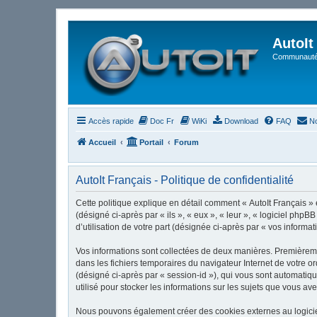
AutoIt
Communauté 
Accès rapide
Doc Fr
WiKi
Download
FAQ
No
Accueil
Portail
Forum
AutoIt Français - Politique de confidentialité
Cette politique explique en détail comment « AutoIt Français » et
(désigné ci-après par « ils », « eux », « leur », « logiciel ph
d’utilisation de votre part (désignée ci-après par « vos informat
Vos informations sont collectées de deux manières. Premièrement
dans les fichiers temporaires du navigateur Internet de votre or
(désigné ci-après par « session-id »), qui vous sont automatiqu
utilisé pour stocker les informations sur les sujets que vous ave
Nous pouvons également créer des cookies externes au logiciel