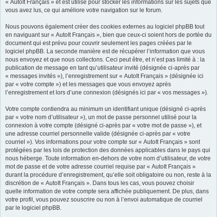
« AutoIt Français » et est utilisé pour stocker les informations sur les sujets que
vous avez lus, ce qui améliore votre navigation sur le forum.
Nous pouvons également créer des cookies externes au logiciel phpBB tout
en naviguant sur « AutoIt Français », bien que ceux-ci soient hors de portée du
document qui est prévu pour couvrir seulement les pages créées par le
logiciel phpBB. La seconde manière est de récupérer l’information que vous
nous envoyez et que nous collectons. Ceci peut être, et n’est pas limité à : la
publication de message en tant qu’utilisateur invité (désignée ci-après par
« messages invités »), l’enregistrement sur « AutoIt Français » (désignée ici
par « votre compte ») et les messages que vous envoyez après
l’enregistrement et lors d’une connexion (désignés ici par « vos messages »).
Votre compte contiendra au minimum un identifiant unique (désigné ci-après
par « votre nom d’utilisateur »), un mot de passe personnel utilisé pour la
connexion à votre compte (désigné ci-après par « votre mot de passe »), et
une adresse courriel personnelle valide (désignée ci-après par « votre
courriel »). Vos informations pour votre compte sur « AutoIt Français » sont
protégées par les lois de protection des données applicables dans le pays qui
nous héberge. Toute information en-dehors de votre nom d’utilisateur, de votre
mot de passe et de votre adresse courriel requise par « AutoIt Français »
durant la procédure d’enregistrement, qu’elle soit obligatoire ou non, reste à la
discrétion de « AutoIt Français ». Dans tous les cas, vous pouvez choisir
quelle information de votre compte sera affichée publiquement. De plus, dans
votre profil, vous pouvez souscrire ou non à l’envoi automatique de courriel
par le logiciel phpBB.