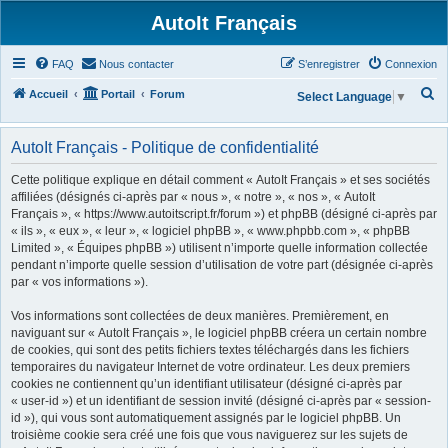
AutoIt Français
FAQ
Nous contacter
S’enregistrer
Connexion
R
Accueil
Portail
Forum
Select Language
▼
e
c
AutoIt Français - Politique de confidentialité
h
Cette politique explique en détail comment « AutoIt Français » et ses sociétés
e
affiliées (désignés ci-après par « nous », « notre », « nos », « AutoIt
Français », « https://www.autoitscript.fr/forum ») et phpBB (désigné ci-après par
r
« ils », « eux », « leur », « logiciel phpBB », « www.phpbb.com », « phpBB
c
Limited », « Équipes phpBB ») utilisent n’importe quelle information collectée
h
pendant n’importe quelle session d’utilisation de votre part (désignée ci-après
par « vos informations »).
e
r
Vos informations sont collectées de deux manières. Premièrement, en
naviguant sur « AutoIt Français », le logiciel phpBB créera un certain nombre
de cookies, qui sont des petits fichiers textes téléchargés dans les fichiers
temporaires du navigateur Internet de votre ordinateur. Les deux premiers
cookies ne contiennent qu’un identifiant utilisateur (désigné ci-après par
« user-id ») et un identifiant de session invité (désigné ci-après par « session-
id »), qui vous sont automatiquement assignés par le logiciel phpBB. Un
troisième cookie sera créé une fois que vous naviguerez sur les sujets de