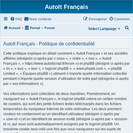
AutoIt Français
FAQ
Nous contacter
S’enregistrer
Connexion
R
Accueil
Portail
Forum
Select Language
▼
e
c
AutoIt Français - Politique de confidentialité
h
Cette politique explique en détail comment « AutoIt Français » et ses sociétés
e
affiliées (désignés ci-après par « nous », « notre », « nos », « AutoIt
Français », « https://www.autoitscript.fr/forum ») et phpBB (désigné ci-après par
r
« ils », « eux », « leur », « logiciel phpBB », « www.phpbb.com », « phpBB
c
Limited », « Équipes phpBB ») utilisent n’importe quelle information collectée
h
pendant n’importe quelle session d’utilisation de votre part (désignée ci-après
par « vos informations »).
e
r
Vos informations sont collectées de deux manières. Premièrement, en
naviguant sur « AutoIt Français », le logiciel phpBB créera un certain nombre
de cookies, qui sont des petits fichiers textes téléchargés dans les fichiers
temporaires du navigateur Internet de votre ordinateur. Les deux premiers
cookies ne contiennent qu’un identifiant utilisateur (désigné ci-après par
« user-id ») et un identifiant de session invité (désigné ci-après par « session-
id »), qui vous sont automatiquement assignés par le logiciel phpBB. Un
troisième cookie sera créé une fois que vous naviguerez sur les sujets de