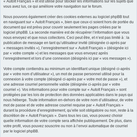
« AutoIt Français » et est utilisé pour stocker les informations sur les sujets que
vous avez lus, ce qui améliore votre navigation sur le forum.
Nous pouvons également créer des cookies externes au logiciel phpBB tout
en naviguant sur « AutoIt Français », bien que ceux-ci soient hors de portée du
document qui est prévu pour couvrir seulement les pages créées par le
logiciel phpBB. La seconde manière est de récupérer l’information que vous
nous envoyez et que nous collectons. Ceci peut être, et n’est pas limité à : la
publication de message en tant qu’utilisateur invité (désignée ci-après par
« messages invités »), l’enregistrement sur « AutoIt Français » (désignée ici
par « votre compte ») et les messages que vous envoyez après
l’enregistrement et lors d’une connexion (désignés ici par « vos messages »).
Votre compte contiendra au minimum un identifiant unique (désigné ci-après
par « votre nom d’utilisateur »), un mot de passe personnel utilisé pour la
connexion à votre compte (désigné ci-après par « votre mot de passe »), et
une adresse courriel personnelle valide (désignée ci-après par « votre
courriel »). Vos informations pour votre compte sur « AutoIt Français » sont
protégées par les lois de protection des données applicables dans le pays qui
nous héberge. Toute information en-dehors de votre nom d’utilisateur, de votre
mot de passe et de votre adresse courriel requise par « AutoIt Français »
durant la procédure d’enregistrement, qu’elle soit obligatoire ou non, reste à la
discrétion de « AutoIt Français ». Dans tous les cas, vous pouvez choisir
quelle information de votre compte sera affichée publiquement. De plus, dans
votre profil, vous pouvez souscrire ou non à l’envoi automatique de courriel
par le logiciel phpBB.