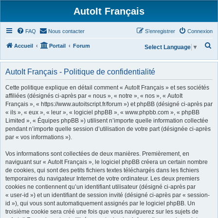
AutoIt Français
FAQ
Nous contacter
S’enregistrer
Connexion
R
Accueil
Portail
Forum
Select Language
▼
e
c
AutoIt Français - Politique de confidentialité
h
Cette politique explique en détail comment « AutoIt Français » et ses sociétés
e
affiliées (désignés ci-après par « nous », « notre », « nos », « AutoIt
Français », « https://www.autoitscript.fr/forum ») et phpBB (désigné ci-après par
r
« ils », « eux », « leur », « logiciel phpBB », « www.phpbb.com », « phpBB
c
Limited », « Équipes phpBB ») utilisent n’importe quelle information collectée
h
pendant n’importe quelle session d’utilisation de votre part (désignée ci-après
par « vos informations »).
e
r
Vos informations sont collectées de deux manières. Premièrement, en
naviguant sur « AutoIt Français », le logiciel phpBB créera un certain nombre
de cookies, qui sont des petits fichiers textes téléchargés dans les fichiers
temporaires du navigateur Internet de votre ordinateur. Les deux premiers
cookies ne contiennent qu’un identifiant utilisateur (désigné ci-après par
« user-id ») et un identifiant de session invité (désigné ci-après par « session-
id »), qui vous sont automatiquement assignés par le logiciel phpBB. Un
troisième cookie sera créé une fois que vous naviguerez sur les sujets de