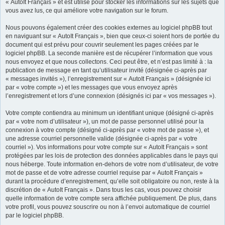
« AutoIt Français » et est utilisé pour stocker les informations sur les sujets que
vous avez lus, ce qui améliore votre navigation sur le forum.
Nous pouvons également créer des cookies externes au logiciel phpBB tout
en naviguant sur « AutoIt Français », bien que ceux-ci soient hors de portée du
document qui est prévu pour couvrir seulement les pages créées par le
logiciel phpBB. La seconde manière est de récupérer l’information que vous
nous envoyez et que nous collectons. Ceci peut être, et n’est pas limité à : la
publication de message en tant qu’utilisateur invité (désignée ci-après par
« messages invités »), l’enregistrement sur « AutoIt Français » (désignée ici
par « votre compte ») et les messages que vous envoyez après
l’enregistrement et lors d’une connexion (désignés ici par « vos messages »).
Votre compte contiendra au minimum un identifiant unique (désigné ci-après
par « votre nom d’utilisateur »), un mot de passe personnel utilisé pour la
connexion à votre compte (désigné ci-après par « votre mot de passe »), et
une adresse courriel personnelle valide (désignée ci-après par « votre
courriel »). Vos informations pour votre compte sur « AutoIt Français » sont
protégées par les lois de protection des données applicables dans le pays qui
nous héberge. Toute information en-dehors de votre nom d’utilisateur, de votre
mot de passe et de votre adresse courriel requise par « AutoIt Français »
durant la procédure d’enregistrement, qu’elle soit obligatoire ou non, reste à la
discrétion de « AutoIt Français ». Dans tous les cas, vous pouvez choisir
quelle information de votre compte sera affichée publiquement. De plus, dans
votre profil, vous pouvez souscrire ou non à l’envoi automatique de courriel
par le logiciel phpBB.