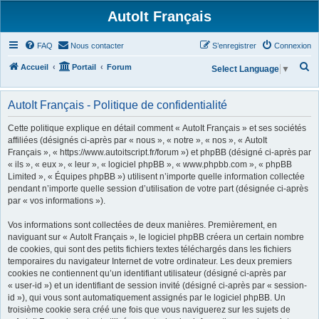
AutoIt Français
FAQ
Nous contacter
S’enregistrer
Connexion
R
Accueil
Portail
Forum
Select Language
▼
e
c
AutoIt Français - Politique de confidentialité
h
Cette politique explique en détail comment « AutoIt Français » et ses sociétés
e
affiliées (désignés ci-après par « nous », « notre », « nos », « AutoIt
Français », « https://www.autoitscript.fr/forum ») et phpBB (désigné ci-après par
r
« ils », « eux », « leur », « logiciel phpBB », « www.phpbb.com », « phpBB
c
Limited », « Équipes phpBB ») utilisent n’importe quelle information collectée
h
pendant n’importe quelle session d’utilisation de votre part (désignée ci-après
par « vos informations »).
e
r
Vos informations sont collectées de deux manières. Premièrement, en
naviguant sur « AutoIt Français », le logiciel phpBB créera un certain nombre
de cookies, qui sont des petits fichiers textes téléchargés dans les fichiers
temporaires du navigateur Internet de votre ordinateur. Les deux premiers
cookies ne contiennent qu’un identifiant utilisateur (désigné ci-après par
« user-id ») et un identifiant de session invité (désigné ci-après par « session-
id »), qui vous sont automatiquement assignés par le logiciel phpBB. Un
troisième cookie sera créé une fois que vous naviguerez sur les sujets de