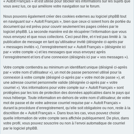
« AutoIt Français » et est utilisé pour stocker les informations sur les sujets que
vous avez lus, ce qui améliore votre navigation sur le forum.
Nous pouvons également créer des cookies externes au logiciel phpBB tout
en naviguant sur « AutoIt Français », bien que ceux-ci soient hors de portée du
document qui est prévu pour couvrir seulement les pages créées par le
logiciel phpBB. La seconde manière est de récupérer l’information que vous
nous envoyez et que nous collectons. Ceci peut être, et n’est pas limité à : la
publication de message en tant qu’utilisateur invité (désignée ci-après par
« messages invités »), l’enregistrement sur « AutoIt Français » (désignée ici
par « votre compte ») et les messages que vous envoyez après
l’enregistrement et lors d’une connexion (désignés ici par « vos messages »).
Votre compte contiendra au minimum un identifiant unique (désigné ci-après
par « votre nom d’utilisateur »), un mot de passe personnel utilisé pour la
connexion à votre compte (désigné ci-après par « votre mot de passe »), et
une adresse courriel personnelle valide (désignée ci-après par « votre
courriel »). Vos informations pour votre compte sur « AutoIt Français » sont
protégées par les lois de protection des données applicables dans le pays qui
nous héberge. Toute information en-dehors de votre nom d’utilisateur, de votre
mot de passe et de votre adresse courriel requise par « AutoIt Français »
durant la procédure d’enregistrement, qu’elle soit obligatoire ou non, reste à la
discrétion de « AutoIt Français ». Dans tous les cas, vous pouvez choisir
quelle information de votre compte sera affichée publiquement. De plus, dans
votre profil, vous pouvez souscrire ou non à l’envoi automatique de courriel
par le logiciel phpBB.