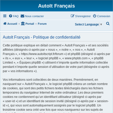
AutoIt Français
FAQ
Nous contacter
S’enregistrer
Connexion
R
Accueil
Portail
Forum
Select Language
▼
e
c
AutoIt Français - Politique de confidentialité
h
Cette politique explique en détail comment « AutoIt Français » et ses sociétés
e
affiliées (désignés ci-après par « nous », « notre », « nos », « AutoIt
Français », « https://www.autoitscript.fr/forum ») et phpBB (désigné ci-après par
r
« ils », « eux », « leur », « logiciel phpBB », « www.phpbb.com », « phpBB
c
Limited », « Équipes phpBB ») utilisent n’importe quelle information collectée
h
pendant n’importe quelle session d’utilisation de votre part (désignée ci-après
par « vos informations »).
e
r
Vos informations sont collectées de deux manières. Premièrement, en
naviguant sur « AutoIt Français », le logiciel phpBB créera un certain nombre
de cookies, qui sont des petits fichiers textes téléchargés dans les fichiers
temporaires du navigateur Internet de votre ordinateur. Les deux premiers
cookies ne contiennent qu’un identifiant utilisateur (désigné ci-après par
« user-id ») et un identifiant de session invité (désigné ci-après par « session-
id »), qui vous sont automatiquement assignés par le logiciel phpBB. Un
troisième cookie sera créé une fois que vous naviguerez sur les sujets de