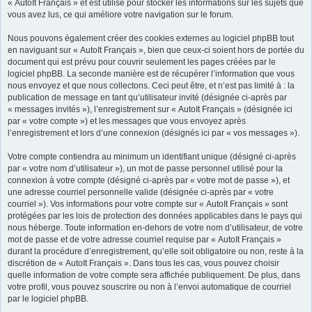
« AutoIt Français » et est utilisé pour stocker les informations sur les sujets que
vous avez lus, ce qui améliore votre navigation sur le forum.
Nous pouvons également créer des cookies externes au logiciel phpBB tout
en naviguant sur « AutoIt Français », bien que ceux-ci soient hors de portée du
document qui est prévu pour couvrir seulement les pages créées par le
logiciel phpBB. La seconde manière est de récupérer l’information que vous
nous envoyez et que nous collectons. Ceci peut être, et n’est pas limité à : la
publication de message en tant qu’utilisateur invité (désignée ci-après par
« messages invités »), l’enregistrement sur « AutoIt Français » (désignée ici
par « votre compte ») et les messages que vous envoyez après
l’enregistrement et lors d’une connexion (désignés ici par « vos messages »).
Votre compte contiendra au minimum un identifiant unique (désigné ci-après
par « votre nom d’utilisateur »), un mot de passe personnel utilisé pour la
connexion à votre compte (désigné ci-après par « votre mot de passe »), et
une adresse courriel personnelle valide (désignée ci-après par « votre
courriel »). Vos informations pour votre compte sur « AutoIt Français » sont
protégées par les lois de protection des données applicables dans le pays qui
nous héberge. Toute information en-dehors de votre nom d’utilisateur, de votre
mot de passe et de votre adresse courriel requise par « AutoIt Français »
durant la procédure d’enregistrement, qu’elle soit obligatoire ou non, reste à la
discrétion de « AutoIt Français ». Dans tous les cas, vous pouvez choisir
quelle information de votre compte sera affichée publiquement. De plus, dans
votre profil, vous pouvez souscrire ou non à l’envoi automatique de courriel
par le logiciel phpBB.