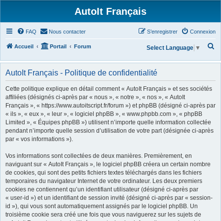
AutoIt Français
FAQ
Nous contacter
S’enregistrer
Connexion
R
Accueil
Portail
Forum
Select Language
▼
e
c
AutoIt Français - Politique de confidentialité
h
Cette politique explique en détail comment « AutoIt Français » et ses sociétés
e
affiliées (désignés ci-après par « nous », « notre », « nos », « AutoIt
Français », « https://www.autoitscript.fr/forum ») et phpBB (désigné ci-après par
r
« ils », « eux », « leur », « logiciel phpBB », « www.phpbb.com », « phpBB
c
Limited », « Équipes phpBB ») utilisent n’importe quelle information collectée
h
pendant n’importe quelle session d’utilisation de votre part (désignée ci-après
par « vos informations »).
e
r
Vos informations sont collectées de deux manières. Premièrement, en
naviguant sur « AutoIt Français », le logiciel phpBB créera un certain nombre
de cookies, qui sont des petits fichiers textes téléchargés dans les fichiers
temporaires du navigateur Internet de votre ordinateur. Les deux premiers
cookies ne contiennent qu’un identifiant utilisateur (désigné ci-après par
« user-id ») et un identifiant de session invité (désigné ci-après par « session-
id »), qui vous sont automatiquement assignés par le logiciel phpBB. Un
troisième cookie sera créé une fois que vous naviguerez sur les sujets de