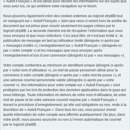
« AutoIt Français » et est utilisé pour stocker les informations sur les sujets que
vous avez lus, ce qui améliore votre navigation sur le forum.
Nous pouvons également créer des cookies externes au logiciel phpBB tout
en naviguant sur « AutoIt Français », bien que ceux-ci soient hors de portée du
document qui est prévu pour couvrir seulement les pages créées par le
logiciel phpBB. La seconde manière est de récupérer l’information que vous
nous envoyez et que nous collectons. Ceci peut être, et n’est pas limité à : la
publication de message en tant qu’utilisateur invité (désignée ci-après par
« messages invités »), l’enregistrement sur « AutoIt Français » (désignée ici
par « votre compte ») et les messages que vous envoyez après
l’enregistrement et lors d’une connexion (désignés ici par « vos messages »).
Votre compte contiendra au minimum un identifiant unique (désigné ci-après
par « votre nom d’utilisateur »), un mot de passe personnel utilisé pour la
connexion à votre compte (désigné ci-après par « votre mot de passe »), et
une adresse courriel personnelle valide (désignée ci-après par « votre
courriel »). Vos informations pour votre compte sur « AutoIt Français » sont
protégées par les lois de protection des données applicables dans le pays qui
nous héberge. Toute information en-dehors de votre nom d’utilisateur, de votre
mot de passe et de votre adresse courriel requise par « AutoIt Français »
durant la procédure d’enregistrement, qu’elle soit obligatoire ou non, reste à la
discrétion de « AutoIt Français ». Dans tous les cas, vous pouvez choisir
quelle information de votre compte sera affichée publiquement. De plus, dans
votre profil, vous pouvez souscrire ou non à l’envoi automatique de courriel
par le logiciel phpBB.