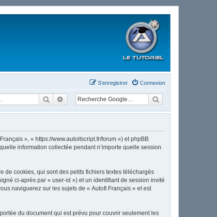
S’enregistrer
Connexion
Rechercher
Recherche avancée
Français », « https://www.autoitscript.fr/forum ») et phpBB
 quelle information collectée pendant n’importe quelle session
de cookies, qui sont des petits fichiers textes téléchargés
gné ci-après par « user-id ») et un identifiant de session invité
us naviguerez sur les sujets de « AutoIt Français » et est
 portée du document qui est prévu pour couvrir seulement les