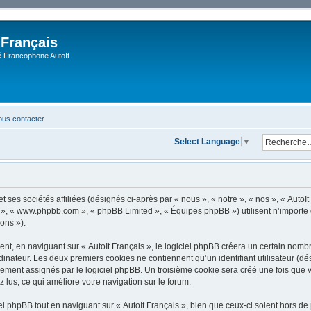
 Français
Francophone AutoIt
us contacter
Select Language
▼
 ses sociétés affiliées (désignés ci-après par « nous », « notre », « nos », « AutoIt 
pBB », « www.phpbb.com », « phpBB Limited », « Équipes phpBB ») utilisent n’importe
ions »).
, en naviguant sur « AutoIt Français », le logiciel phpBB créera un certain nombre 
dinateur. Les deux premiers cookies ne contiennent qu’un identifiant utilisateur (dési
ement assignés par le logiciel phpBB. Un troisième cookie sera créé une fois que vo
z lus, ce qui améliore votre navigation sur le forum.
 phpBB tout en naviguant sur « AutoIt Français », bien que ceux-ci soient hors de