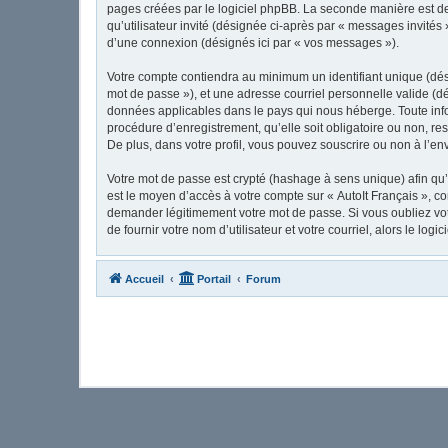
pages créées par le logiciel phpBB. La seconde manière est de 
qu’utilisateur invité (désignée ci-après par « messages invités
d’une connexion (désignés ici par « vos messages »).
Votre compte contiendra au minimum un identifiant unique (dési
mot de passe »), et une adresse courriel personnelle valide (dé
données applicables dans le pays qui nous héberge. Toute infor
procédure d’enregistrement, qu’elle soit obligatoire ou non, re
De plus, dans votre profil, vous pouvez souscrire ou non à l’en
Votre mot de passe est crypté (hashage à sens unique) afin qu’i
est le moyen d’accès à votre compte sur « AutoIt Français », c
demander légitimement votre mot de passe. Si vous oubliez vot
de fournir votre nom d’utilisateur et votre courriel, alors le 
Accueil
Portail
Forum