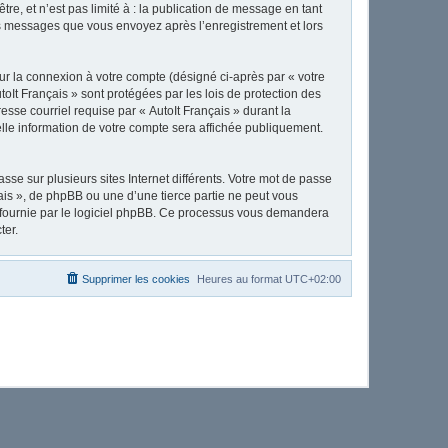
e, et n’est pas limité à : la publication de message en tant
 les messages que vous envoyez après l’enregistrement et lors
ur la connexion à votre compte (désigné ci-après par « votre
toIt Français » sont protégées par les lois de protection des
sse courriel requise par « AutoIt Français » durant la
uelle information de votre compte sera affichée publiquement.
se sur plusieurs sites Internet différents. Votre mot de passe
ais », de phpBB ou une d’une tierce partie ne peut vous
» fournie par le logiciel phpBB. Ce processus vous demandera
ter.
Supprimer les cookies
Heures au format
UTC+02:00