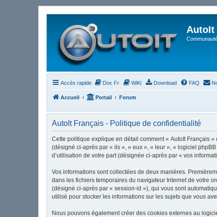
AutoIt
Communauté 
Accès rapide
Doc Fr
WiKi
Download
FAQ
No
Accueil
Portail
Forum
AutoIt Français - Politique de confidentialité
Cette politique explique en détail comment « AutoIt Français » et
(désigné ci-après par « ils », « eux », « leur », « logiciel ph
d’utilisation de votre part (désignée ci-après par « vos informat
Vos informations sont collectées de deux manières. Premièrement
dans les fichiers temporaires du navigateur Internet de votre or
(désigné ci-après par « session-id »), qui vous sont automatiqu
utilisé pour stocker les informations sur les sujets que vous ave
Nous pouvons également créer des cookies externes au logiciel