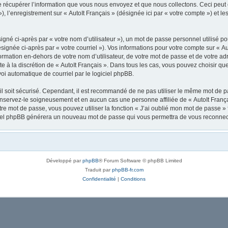
récupérer l’information que vous nous envoyez et que nous collectons. Ceci peut êtr
 »), l’enregistrement sur « AutoIt Français » (désignée ici par « votre compte ») et
gné ci-après par « votre nom d’utilisateur »), un mot de passe personnel utilisé po
signée ci-après par « votre courriel »). Vos informations pour votre compte sur « Au
mation en-dehors de votre nom d’utilisateur, de votre mot de passe et de votre adre
ste à la discrétion de « AutoIt Français ». Dans tous les cas, vous pouvez choisir q
voi automatique de courriel par le logiciel phpBB.
l soit sécurisé. Cependant, il est recommandé de ne pas utiliser le même mot de pas
onservez-le soigneusement et en aucun cas une personne affiliée de « AutoIt Franç
re mot de passe, vous pouvez utiliser la fonction « J’ai oublié mon mot de passe 
logiciel phpBB générera un nouveau mot de passe qui vous permettra de vous reconnec
Développé par
phpBB
® Forum Software © phpBB Limited
Traduit par
phpBB-fr.com
Confidentialité
|
Conditions