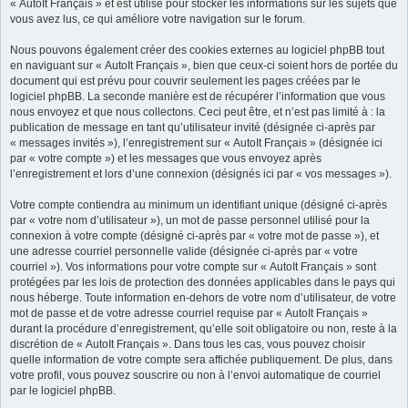
« AutoIt Français » et est utilisé pour stocker les informations sur les sujets que
vous avez lus, ce qui améliore votre navigation sur le forum.
Nous pouvons également créer des cookies externes au logiciel phpBB tout
en naviguant sur « AutoIt Français », bien que ceux-ci soient hors de portée du
document qui est prévu pour couvrir seulement les pages créées par le
logiciel phpBB. La seconde manière est de récupérer l’information que vous
nous envoyez et que nous collectons. Ceci peut être, et n’est pas limité à : la
publication de message en tant qu’utilisateur invité (désignée ci-après par
« messages invités »), l’enregistrement sur « AutoIt Français » (désignée ici
par « votre compte ») et les messages que vous envoyez après
l’enregistrement et lors d’une connexion (désignés ici par « vos messages »).
Votre compte contiendra au minimum un identifiant unique (désigné ci-après
par « votre nom d’utilisateur »), un mot de passe personnel utilisé pour la
connexion à votre compte (désigné ci-après par « votre mot de passe »), et
une adresse courriel personnelle valide (désignée ci-après par « votre
courriel »). Vos informations pour votre compte sur « AutoIt Français » sont
protégées par les lois de protection des données applicables dans le pays qui
nous héberge. Toute information en-dehors de votre nom d’utilisateur, de votre
mot de passe et de votre adresse courriel requise par « AutoIt Français »
durant la procédure d’enregistrement, qu’elle soit obligatoire ou non, reste à la
discrétion de « AutoIt Français ». Dans tous les cas, vous pouvez choisir
quelle information de votre compte sera affichée publiquement. De plus, dans
votre profil, vous pouvez souscrire ou non à l’envoi automatique de courriel
par le logiciel phpBB.