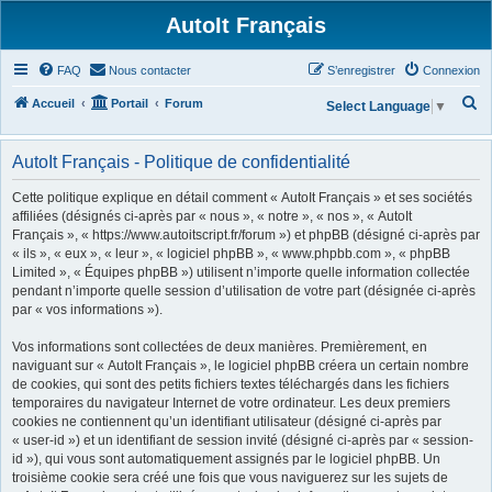
AutoIt Français
FAQ
Nous contacter
S’enregistrer
Connexion
R
Accueil
Portail
Forum
Select Language
▼
e
c
AutoIt Français - Politique de confidentialité
h
Cette politique explique en détail comment « AutoIt Français » et ses sociétés
e
affiliées (désignés ci-après par « nous », « notre », « nos », « AutoIt
Français », « https://www.autoitscript.fr/forum ») et phpBB (désigné ci-après par
r
« ils », « eux », « leur », « logiciel phpBB », « www.phpbb.com », « phpBB
c
Limited », « Équipes phpBB ») utilisent n’importe quelle information collectée
h
pendant n’importe quelle session d’utilisation de votre part (désignée ci-après
par « vos informations »).
e
r
Vos informations sont collectées de deux manières. Premièrement, en
naviguant sur « AutoIt Français », le logiciel phpBB créera un certain nombre
de cookies, qui sont des petits fichiers textes téléchargés dans les fichiers
temporaires du navigateur Internet de votre ordinateur. Les deux premiers
cookies ne contiennent qu’un identifiant utilisateur (désigné ci-après par
« user-id ») et un identifiant de session invité (désigné ci-après par « session-
id »), qui vous sont automatiquement assignés par le logiciel phpBB. Un
troisième cookie sera créé une fois que vous naviguerez sur les sujets de