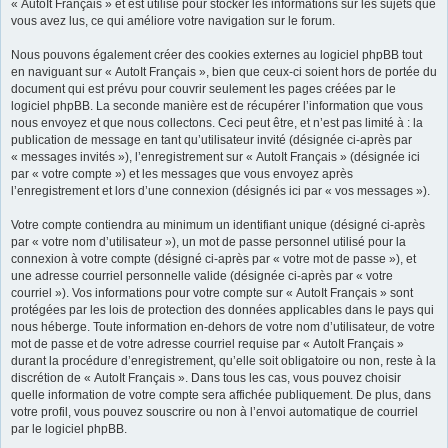
« AutoIt Français » et est utilisé pour stocker les informations sur les sujets que
vous avez lus, ce qui améliore votre navigation sur le forum.
Nous pouvons également créer des cookies externes au logiciel phpBB tout
en naviguant sur « AutoIt Français », bien que ceux-ci soient hors de portée du
document qui est prévu pour couvrir seulement les pages créées par le
logiciel phpBB. La seconde manière est de récupérer l’information que vous
nous envoyez et que nous collectons. Ceci peut être, et n’est pas limité à : la
publication de message en tant qu’utilisateur invité (désignée ci-après par
« messages invités »), l’enregistrement sur « AutoIt Français » (désignée ici
par « votre compte ») et les messages que vous envoyez après
l’enregistrement et lors d’une connexion (désignés ici par « vos messages »).
Votre compte contiendra au minimum un identifiant unique (désigné ci-après
par « votre nom d’utilisateur »), un mot de passe personnel utilisé pour la
connexion à votre compte (désigné ci-après par « votre mot de passe »), et
une adresse courriel personnelle valide (désignée ci-après par « votre
courriel »). Vos informations pour votre compte sur « AutoIt Français » sont
protégées par les lois de protection des données applicables dans le pays qui
nous héberge. Toute information en-dehors de votre nom d’utilisateur, de votre
mot de passe et de votre adresse courriel requise par « AutoIt Français »
durant la procédure d’enregistrement, qu’elle soit obligatoire ou non, reste à la
discrétion de « AutoIt Français ». Dans tous les cas, vous pouvez choisir
quelle information de votre compte sera affichée publiquement. De plus, dans
votre profil, vous pouvez souscrire ou non à l’envoi automatique de courriel
par le logiciel phpBB.