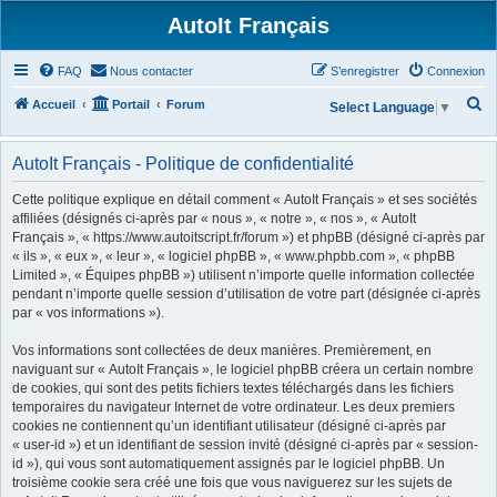
AutoIt Français
FAQ
Nous contacter
S’enregistrer
Connexion
R
Accueil
Portail
Forum
Select Language
▼
e
c
AutoIt Français - Politique de confidentialité
h
Cette politique explique en détail comment « AutoIt Français » et ses sociétés
e
affiliées (désignés ci-après par « nous », « notre », « nos », « AutoIt
Français », « https://www.autoitscript.fr/forum ») et phpBB (désigné ci-après par
r
« ils », « eux », « leur », « logiciel phpBB », « www.phpbb.com », « phpBB
c
Limited », « Équipes phpBB ») utilisent n’importe quelle information collectée
h
pendant n’importe quelle session d’utilisation de votre part (désignée ci-après
par « vos informations »).
e
r
Vos informations sont collectées de deux manières. Premièrement, en
naviguant sur « AutoIt Français », le logiciel phpBB créera un certain nombre
de cookies, qui sont des petits fichiers textes téléchargés dans les fichiers
temporaires du navigateur Internet de votre ordinateur. Les deux premiers
cookies ne contiennent qu’un identifiant utilisateur (désigné ci-après par
« user-id ») et un identifiant de session invité (désigné ci-après par « session-
id »), qui vous sont automatiquement assignés par le logiciel phpBB. Un
troisième cookie sera créé une fois que vous naviguerez sur les sujets de