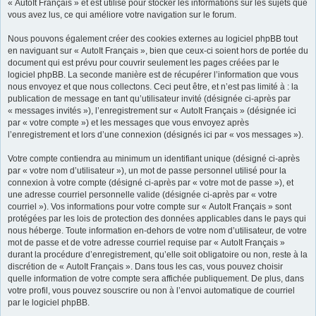
« AutoIt Français » et est utilisé pour stocker les informations sur les sujets que
vous avez lus, ce qui améliore votre navigation sur le forum.
Nous pouvons également créer des cookies externes au logiciel phpBB tout
en naviguant sur « AutoIt Français », bien que ceux-ci soient hors de portée du
document qui est prévu pour couvrir seulement les pages créées par le
logiciel phpBB. La seconde manière est de récupérer l’information que vous
nous envoyez et que nous collectons. Ceci peut être, et n’est pas limité à : la
publication de message en tant qu’utilisateur invité (désignée ci-après par
« messages invités »), l’enregistrement sur « AutoIt Français » (désignée ici
par « votre compte ») et les messages que vous envoyez après
l’enregistrement et lors d’une connexion (désignés ici par « vos messages »).
Votre compte contiendra au minimum un identifiant unique (désigné ci-après
par « votre nom d’utilisateur »), un mot de passe personnel utilisé pour la
connexion à votre compte (désigné ci-après par « votre mot de passe »), et
une adresse courriel personnelle valide (désignée ci-après par « votre
courriel »). Vos informations pour votre compte sur « AutoIt Français » sont
protégées par les lois de protection des données applicables dans le pays qui
nous héberge. Toute information en-dehors de votre nom d’utilisateur, de votre
mot de passe et de votre adresse courriel requise par « AutoIt Français »
durant la procédure d’enregistrement, qu’elle soit obligatoire ou non, reste à la
discrétion de « AutoIt Français ». Dans tous les cas, vous pouvez choisir
quelle information de votre compte sera affichée publiquement. De plus, dans
votre profil, vous pouvez souscrire ou non à l’envoi automatique de courriel
par le logiciel phpBB.