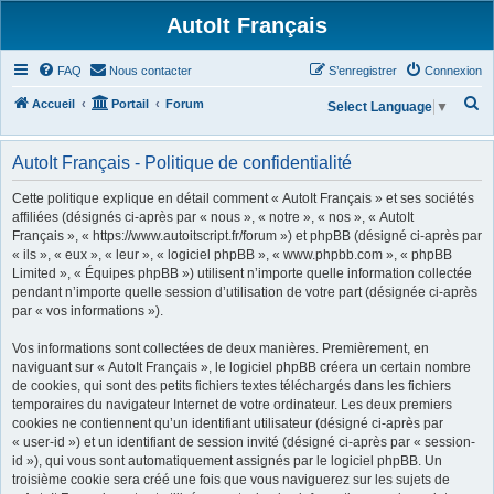
AutoIt Français
FAQ
Nous contacter
S’enregistrer
Connexion
R
Accueil
Portail
Forum
Select Language
▼
e
c
AutoIt Français - Politique de confidentialité
h
Cette politique explique en détail comment « AutoIt Français » et ses sociétés
e
affiliées (désignés ci-après par « nous », « notre », « nos », « AutoIt
Français », « https://www.autoitscript.fr/forum ») et phpBB (désigné ci-après par
r
« ils », « eux », « leur », « logiciel phpBB », « www.phpbb.com », « phpBB
c
Limited », « Équipes phpBB ») utilisent n’importe quelle information collectée
h
pendant n’importe quelle session d’utilisation de votre part (désignée ci-après
par « vos informations »).
e
r
Vos informations sont collectées de deux manières. Premièrement, en
naviguant sur « AutoIt Français », le logiciel phpBB créera un certain nombre
de cookies, qui sont des petits fichiers textes téléchargés dans les fichiers
temporaires du navigateur Internet de votre ordinateur. Les deux premiers
cookies ne contiennent qu’un identifiant utilisateur (désigné ci-après par
« user-id ») et un identifiant de session invité (désigné ci-après par « session-
id »), qui vous sont automatiquement assignés par le logiciel phpBB. Un
troisième cookie sera créé une fois que vous naviguerez sur les sujets de