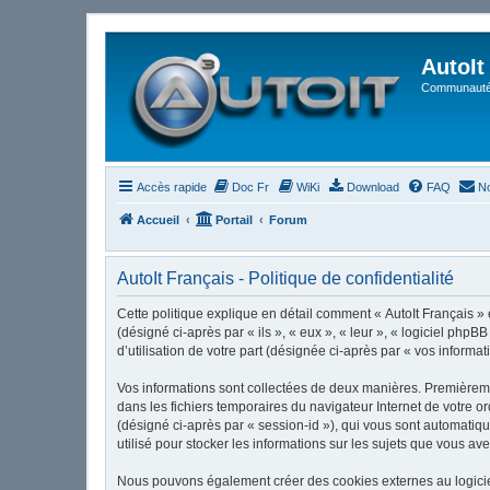
AutoIt
Communauté 
Accès rapide
Doc Fr
WiKi
Download
FAQ
No
Accueil
Portail
Forum
AutoIt Français - Politique de confidentialité
Cette politique explique en détail comment « AutoIt Français » et
(désigné ci-après par « ils », « eux », « leur », « logiciel ph
d’utilisation de votre part (désignée ci-après par « vos informat
Vos informations sont collectées de deux manières. Premièrement
dans les fichiers temporaires du navigateur Internet de votre or
(désigné ci-après par « session-id »), qui vous sont automatiqu
utilisé pour stocker les informations sur les sujets que vous ave
Nous pouvons également créer des cookies externes au logiciel