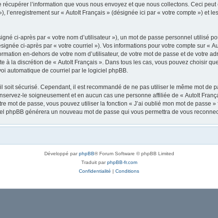
récupérer l’information que vous nous envoyez et que nous collectons. Ceci peut êtr
 »), l’enregistrement sur « AutoIt Français » (désignée ici par « votre compte ») et
gné ci-après par « votre nom d’utilisateur »), un mot de passe personnel utilisé po
signée ci-après par « votre courriel »). Vos informations pour votre compte sur « Au
mation en-dehors de votre nom d’utilisateur, de votre mot de passe et de votre adre
ste à la discrétion de « AutoIt Français ». Dans tous les cas, vous pouvez choisir q
voi automatique de courriel par le logiciel phpBB.
l soit sécurisé. Cependant, il est recommandé de ne pas utiliser le même mot de pas
onservez-le soigneusement et en aucun cas une personne affiliée de « AutoIt Franç
re mot de passe, vous pouvez utiliser la fonction « J’ai oublié mon mot de passe 
logiciel phpBB générera un nouveau mot de passe qui vous permettra de vous reconnec
Développé par
phpBB
® Forum Software © phpBB Limited
Traduit par
phpBB-fr.com
Confidentialité
|
Conditions