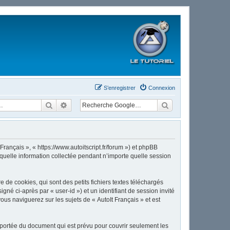
S’enregistrer
Connexion
Rechercher
Recherche avancée
Français », « https://www.autoitscript.fr/forum ») et phpBB
 quelle information collectée pendant n’importe quelle session
de cookies, qui sont des petits fichiers textes téléchargés
gné ci-après par « user-id ») et un identifiant de session invité
us naviguerez sur les sujets de « AutoIt Français » et est
 portée du document qui est prévu pour couvrir seulement les