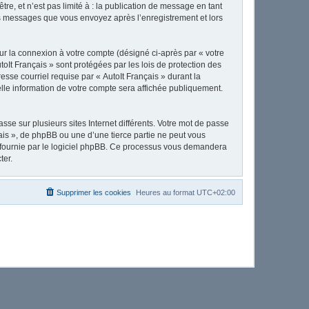
e, et n’est pas limité à : la publication de message en tant
 les messages que vous envoyez après l’enregistrement et lors
ur la connexion à votre compte (désigné ci-après par « votre
toIt Français » sont protégées par les lois de protection des
sse courriel requise par « AutoIt Français » durant la
uelle information de votre compte sera affichée publiquement.
se sur plusieurs sites Internet différents. Votre mot de passe
ais », de phpBB ou une d’une tierce partie ne peut vous
» fournie par le logiciel phpBB. Ce processus vous demandera
ter.
Supprimer les cookies
Heures au format
UTC+02:00