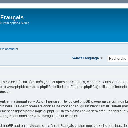
 Français
Francophone AutoIt
us contacter
Select Language
▼
 ses sociétés affiliées (désignés ci-après par « nous », « notre », « nos », « AutoIt 
pBB », « www.phpbb.com », « phpBB Limited », « Équipes phpBB ») utilisent n’importe
ions »).
, en naviguant sur « AutoIt Français », le logiciel phpBB créera un certain nombre 
dinateur. Les deux premiers cookies ne contiennent qu’un identifiant utilisateur (dési
ement assignés par le logiciel phpBB. Un troisième cookie sera créé une fois que vo
z lus, ce qui améliore votre navigation sur le forum.
 phpBB tout en naviguant sur « AutoIt Français », bien que ceux-ci soient hors de