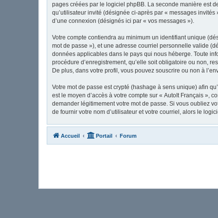
pages créées par le logiciel phpBB. La seconde manière est de 
qu’utilisateur invité (désignée ci-après par « messages invités
d’une connexion (désignés ici par « vos messages »).
Votre compte contiendra au minimum un identifiant unique (dési
mot de passe »), et une adresse courriel personnelle valide (dé
données applicables dans le pays qui nous héberge. Toute infor
procédure d’enregistrement, qu’elle soit obligatoire ou non, re
De plus, dans votre profil, vous pouvez souscrire ou non à l’en
Votre mot de passe est crypté (hashage à sens unique) afin qu’i
est le moyen d’accès à votre compte sur « AutoIt Français », c
demander légitimement votre mot de passe. Si vous oubliez vot
de fournir votre nom d’utilisateur et votre courriel, alors le 
Accueil
Portail
Forum