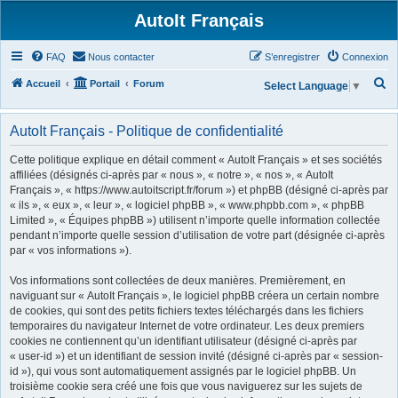
AutoIt Français
FAQ
Nous contacter
S’enregistrer
Connexion
R
Accueil
Portail
Forum
Select Language
▼
e
c
AutoIt Français - Politique de confidentialité
h
Cette politique explique en détail comment « AutoIt Français » et ses sociétés
e
affiliées (désignés ci-après par « nous », « notre », « nos », « AutoIt
Français », « https://www.autoitscript.fr/forum ») et phpBB (désigné ci-après par
r
« ils », « eux », « leur », « logiciel phpBB », « www.phpbb.com », « phpBB
c
Limited », « Équipes phpBB ») utilisent n’importe quelle information collectée
h
pendant n’importe quelle session d’utilisation de votre part (désignée ci-après
par « vos informations »).
e
r
Vos informations sont collectées de deux manières. Premièrement, en
naviguant sur « AutoIt Français », le logiciel phpBB créera un certain nombre
de cookies, qui sont des petits fichiers textes téléchargés dans les fichiers
temporaires du navigateur Internet de votre ordinateur. Les deux premiers
cookies ne contiennent qu’un identifiant utilisateur (désigné ci-après par
« user-id ») et un identifiant de session invité (désigné ci-après par « session-
id »), qui vous sont automatiquement assignés par le logiciel phpBB. Un
troisième cookie sera créé une fois que vous naviguerez sur les sujets de