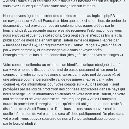
« AutoIt Français » et est utilisé pour stocker les informations sur les sujets que
vous avez lus, ce qui améliore votre navigation sur le forum.
Nous pouvons également créer des cookies externes au logiciel phpBB tout
en naviguant sur « AutoIt Français », bien que ceux-ci soient hors de portée du
document qui est prévu pour couvrir seulement les pages créées par le
logiciel phpBB. La seconde manière est de récupérer l’information que vous
nous envoyez et que nous collectons. Ceci peut être, et n’est pas limité à : la
publication de message en tant qu’utilisateur invité (désignée ci-après par
« messages invités »), l’enregistrement sur « AutoIt Français » (désignée ici
par « votre compte ») et les messages que vous envoyez après
l’enregistrement et lors d’une connexion (désignés ici par « vos messages »).
Votre compte contiendra au minimum un identifiant unique (désigné ci-après
par « votre nom d’utilisateur »), un mot de passe personnel utilisé pour la
connexion à votre compte (désigné ci-après par « votre mot de passe »), et
une adresse courriel personnelle valide (désignée ci-après par « votre
courriel »). Vos informations pour votre compte sur « AutoIt Français » sont
protégées par les lois de protection des données applicables dans le pays qui
nous héberge. Toute information en-dehors de votre nom d’utilisateur, de votre
mot de passe et de votre adresse courriel requise par « AutoIt Français »
durant la procédure d’enregistrement, qu’elle soit obligatoire ou non, reste à la
discrétion de « AutoIt Français ». Dans tous les cas, vous pouvez choisir
quelle information de votre compte sera affichée publiquement. De plus, dans
votre profil, vous pouvez souscrire ou non à l’envoi automatique de courriel
par le logiciel phpBB.