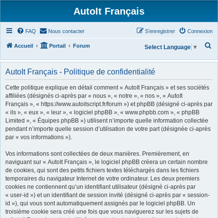
AutoIt Français
FAQ
Nous contacter
S’enregistrer
Connexion
R
Accueil
Portail
Forum
Select Language
▼
e
c
AutoIt Français - Politique de confidentialité
h
Cette politique explique en détail comment « AutoIt Français » et ses sociétés
e
affiliées (désignés ci-après par « nous », « notre », « nos », « AutoIt
Français », « https://www.autoitscript.fr/forum ») et phpBB (désigné ci-après par
r
« ils », « eux », « leur », « logiciel phpBB », « www.phpbb.com », « phpBB
c
Limited », « Équipes phpBB ») utilisent n’importe quelle information collectée
h
pendant n’importe quelle session d’utilisation de votre part (désignée ci-après
par « vos informations »).
e
r
Vos informations sont collectées de deux manières. Premièrement, en
naviguant sur « AutoIt Français », le logiciel phpBB créera un certain nombre
de cookies, qui sont des petits fichiers textes téléchargés dans les fichiers
temporaires du navigateur Internet de votre ordinateur. Les deux premiers
cookies ne contiennent qu’un identifiant utilisateur (désigné ci-après par
« user-id ») et un identifiant de session invité (désigné ci-après par « session-
id »), qui vous sont automatiquement assignés par le logiciel phpBB. Un
troisième cookie sera créé une fois que vous naviguerez sur les sujets de