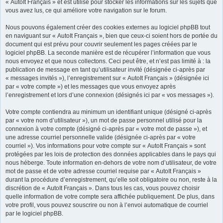
« AutoIt Français » et est utilisé pour stocker les informations sur les sujets que
vous avez lus, ce qui améliore votre navigation sur le forum.
Nous pouvons également créer des cookies externes au logiciel phpBB tout
en naviguant sur « AutoIt Français », bien que ceux-ci soient hors de portée du
document qui est prévu pour couvrir seulement les pages créées par le
logiciel phpBB. La seconde manière est de récupérer l’information que vous
nous envoyez et que nous collectons. Ceci peut être, et n’est pas limité à : la
publication de message en tant qu’utilisateur invité (désignée ci-après par
« messages invités »), l’enregistrement sur « AutoIt Français » (désignée ici
par « votre compte ») et les messages que vous envoyez après
l’enregistrement et lors d’une connexion (désignés ici par « vos messages »).
Votre compte contiendra au minimum un identifiant unique (désigné ci-après
par « votre nom d’utilisateur »), un mot de passe personnel utilisé pour la
connexion à votre compte (désigné ci-après par « votre mot de passe »), et
une adresse courriel personnelle valide (désignée ci-après par « votre
courriel »). Vos informations pour votre compte sur « AutoIt Français » sont
protégées par les lois de protection des données applicables dans le pays qui
nous héberge. Toute information en-dehors de votre nom d’utilisateur, de votre
mot de passe et de votre adresse courriel requise par « AutoIt Français »
durant la procédure d’enregistrement, qu’elle soit obligatoire ou non, reste à la
discrétion de « AutoIt Français ». Dans tous les cas, vous pouvez choisir
quelle information de votre compte sera affichée publiquement. De plus, dans
votre profil, vous pouvez souscrire ou non à l’envoi automatique de courriel
par le logiciel phpBB.