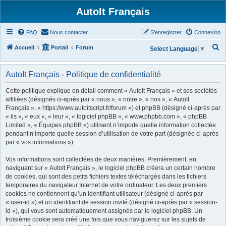
AutoIt Français
FAQ
Nous contacter
S’enregistrer
Connexion
R
Accueil
Portail
Forum
Select Language
▼
e
c
AutoIt Français - Politique de confidentialité
h
Cette politique explique en détail comment « AutoIt Français » et ses sociétés
e
affiliées (désignés ci-après par « nous », « notre », « nos », « AutoIt
Français », « https://www.autoitscript.fr/forum ») et phpBB (désigné ci-après par
r
« ils », « eux », « leur », « logiciel phpBB », « www.phpbb.com », « phpBB
c
Limited », « Équipes phpBB ») utilisent n’importe quelle information collectée
h
pendant n’importe quelle session d’utilisation de votre part (désignée ci-après
par « vos informations »).
e
r
Vos informations sont collectées de deux manières. Premièrement, en
naviguant sur « AutoIt Français », le logiciel phpBB créera un certain nombre
de cookies, qui sont des petits fichiers textes téléchargés dans les fichiers
temporaires du navigateur Internet de votre ordinateur. Les deux premiers
cookies ne contiennent qu’un identifiant utilisateur (désigné ci-après par
« user-id ») et un identifiant de session invité (désigné ci-après par « session-
id »), qui vous sont automatiquement assignés par le logiciel phpBB. Un
troisième cookie sera créé une fois que vous naviguerez sur les sujets de