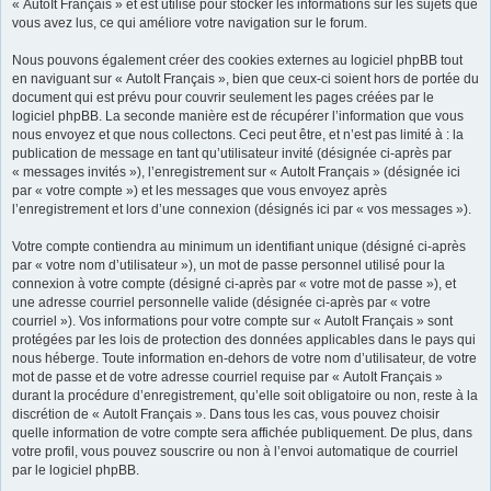
« AutoIt Français » et est utilisé pour stocker les informations sur les sujets que
vous avez lus, ce qui améliore votre navigation sur le forum.
Nous pouvons également créer des cookies externes au logiciel phpBB tout
en naviguant sur « AutoIt Français », bien que ceux-ci soient hors de portée du
document qui est prévu pour couvrir seulement les pages créées par le
logiciel phpBB. La seconde manière est de récupérer l’information que vous
nous envoyez et que nous collectons. Ceci peut être, et n’est pas limité à : la
publication de message en tant qu’utilisateur invité (désignée ci-après par
« messages invités »), l’enregistrement sur « AutoIt Français » (désignée ici
par « votre compte ») et les messages que vous envoyez après
l’enregistrement et lors d’une connexion (désignés ici par « vos messages »).
Votre compte contiendra au minimum un identifiant unique (désigné ci-après
par « votre nom d’utilisateur »), un mot de passe personnel utilisé pour la
connexion à votre compte (désigné ci-après par « votre mot de passe »), et
une adresse courriel personnelle valide (désignée ci-après par « votre
courriel »). Vos informations pour votre compte sur « AutoIt Français » sont
protégées par les lois de protection des données applicables dans le pays qui
nous héberge. Toute information en-dehors de votre nom d’utilisateur, de votre
mot de passe et de votre adresse courriel requise par « AutoIt Français »
durant la procédure d’enregistrement, qu’elle soit obligatoire ou non, reste à la
discrétion de « AutoIt Français ». Dans tous les cas, vous pouvez choisir
quelle information de votre compte sera affichée publiquement. De plus, dans
votre profil, vous pouvez souscrire ou non à l’envoi automatique de courriel
par le logiciel phpBB.