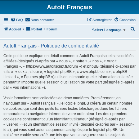
AutoIt Français
FAQ
Nous contacter
S’enregistrer
Connexion
R
Accueil
Portail
Forum
Select Language
▼
e
c
AutoIt Français - Politique de confidentialité
h
Cette politique explique en détail comment « AutoIt Français » et ses sociétés
e
affiliées (désignés ci-après par « nous », « notre », « nos », « AutoIt
Français », « https://www.autoitscript.fr/forum ») et phpBB (désigné ci-après par
r
« ils », « eux », « leur », « logiciel phpBB », « www.phpbb.com », « phpBB
c
Limited », « Équipes phpBB ») utilisent n’importe quelle information collectée
h
pendant n’importe quelle session d’utilisation de votre part (désignée ci-après
par « vos informations »).
e
r
Vos informations sont collectées de deux manières. Premièrement, en
naviguant sur « AutoIt Français », le logiciel phpBB créera un certain nombre
de cookies, qui sont des petits fichiers textes téléchargés dans les fichiers
temporaires du navigateur Internet de votre ordinateur. Les deux premiers
cookies ne contiennent qu’un identifiant utilisateur (désigné ci-après par
« user-id ») et un identifiant de session invité (désigné ci-après par « session-
id »), qui vous sont automatiquement assignés par le logiciel phpBB. Un
troisième cookie sera créé une fois que vous naviguerez sur les sujets de