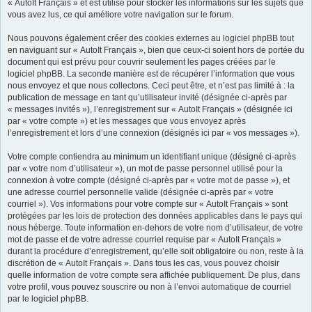
« AutoIt Français » et est utilisé pour stocker les informations sur les sujets que
vous avez lus, ce qui améliore votre navigation sur le forum.
Nous pouvons également créer des cookies externes au logiciel phpBB tout
en naviguant sur « AutoIt Français », bien que ceux-ci soient hors de portée du
document qui est prévu pour couvrir seulement les pages créées par le
logiciel phpBB. La seconde manière est de récupérer l’information que vous
nous envoyez et que nous collectons. Ceci peut être, et n’est pas limité à : la
publication de message en tant qu’utilisateur invité (désignée ci-après par
« messages invités »), l’enregistrement sur « AutoIt Français » (désignée ici
par « votre compte ») et les messages que vous envoyez après
l’enregistrement et lors d’une connexion (désignés ici par « vos messages »).
Votre compte contiendra au minimum un identifiant unique (désigné ci-après
par « votre nom d’utilisateur »), un mot de passe personnel utilisé pour la
connexion à votre compte (désigné ci-après par « votre mot de passe »), et
une adresse courriel personnelle valide (désignée ci-après par « votre
courriel »). Vos informations pour votre compte sur « AutoIt Français » sont
protégées par les lois de protection des données applicables dans le pays qui
nous héberge. Toute information en-dehors de votre nom d’utilisateur, de votre
mot de passe et de votre adresse courriel requise par « AutoIt Français »
durant la procédure d’enregistrement, qu’elle soit obligatoire ou non, reste à la
discrétion de « AutoIt Français ». Dans tous les cas, vous pouvez choisir
quelle information de votre compte sera affichée publiquement. De plus, dans
votre profil, vous pouvez souscrire ou non à l’envoi automatique de courriel
par le logiciel phpBB.