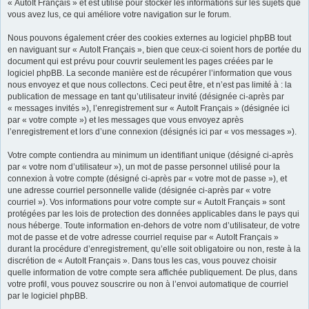
« AutoIt Français » et est utilisé pour stocker les informations sur les sujets que
vous avez lus, ce qui améliore votre navigation sur le forum.
Nous pouvons également créer des cookies externes au logiciel phpBB tout
en naviguant sur « AutoIt Français », bien que ceux-ci soient hors de portée du
document qui est prévu pour couvrir seulement les pages créées par le
logiciel phpBB. La seconde manière est de récupérer l’information que vous
nous envoyez et que nous collectons. Ceci peut être, et n’est pas limité à : la
publication de message en tant qu’utilisateur invité (désignée ci-après par
« messages invités »), l’enregistrement sur « AutoIt Français » (désignée ici
par « votre compte ») et les messages que vous envoyez après
l’enregistrement et lors d’une connexion (désignés ici par « vos messages »).
Votre compte contiendra au minimum un identifiant unique (désigné ci-après
par « votre nom d’utilisateur »), un mot de passe personnel utilisé pour la
connexion à votre compte (désigné ci-après par « votre mot de passe »), et
une adresse courriel personnelle valide (désignée ci-après par « votre
courriel »). Vos informations pour votre compte sur « AutoIt Français » sont
protégées par les lois de protection des données applicables dans le pays qui
nous héberge. Toute information en-dehors de votre nom d’utilisateur, de votre
mot de passe et de votre adresse courriel requise par « AutoIt Français »
durant la procédure d’enregistrement, qu’elle soit obligatoire ou non, reste à la
discrétion de « AutoIt Français ». Dans tous les cas, vous pouvez choisir
quelle information de votre compte sera affichée publiquement. De plus, dans
votre profil, vous pouvez souscrire ou non à l’envoi automatique de courriel
par le logiciel phpBB.