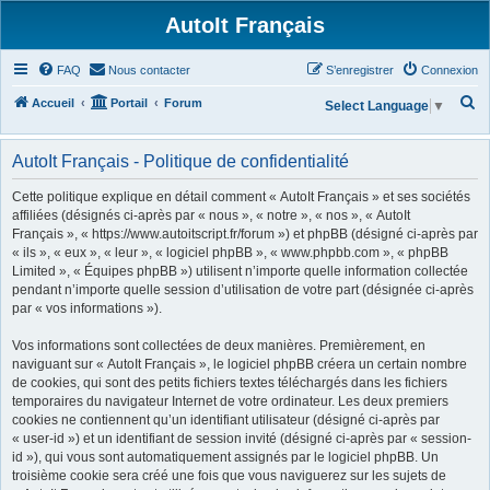
AutoIt Français
FAQ
Nous contacter
S’enregistrer
Connexion
R
Accueil
Portail
Forum
Select Language
▼
e
c
AutoIt Français - Politique de confidentialité
h
Cette politique explique en détail comment « AutoIt Français » et ses sociétés
e
affiliées (désignés ci-après par « nous », « notre », « nos », « AutoIt
Français », « https://www.autoitscript.fr/forum ») et phpBB (désigné ci-après par
r
« ils », « eux », « leur », « logiciel phpBB », « www.phpbb.com », « phpBB
c
Limited », « Équipes phpBB ») utilisent n’importe quelle information collectée
h
pendant n’importe quelle session d’utilisation de votre part (désignée ci-après
par « vos informations »).
e
r
Vos informations sont collectées de deux manières. Premièrement, en
naviguant sur « AutoIt Français », le logiciel phpBB créera un certain nombre
de cookies, qui sont des petits fichiers textes téléchargés dans les fichiers
temporaires du navigateur Internet de votre ordinateur. Les deux premiers
cookies ne contiennent qu’un identifiant utilisateur (désigné ci-après par
« user-id ») et un identifiant de session invité (désigné ci-après par « session-
id »), qui vous sont automatiquement assignés par le logiciel phpBB. Un
troisième cookie sera créé une fois que vous naviguerez sur les sujets de