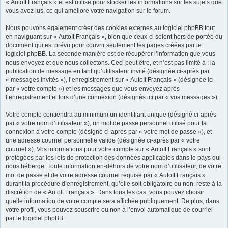
« AutoIt Français » et est utilisé pour stocker les informations sur les sujets que
vous avez lus, ce qui améliore votre navigation sur le forum.
Nous pouvons également créer des cookies externes au logiciel phpBB tout
en naviguant sur « AutoIt Français », bien que ceux-ci soient hors de portée du
document qui est prévu pour couvrir seulement les pages créées par le
logiciel phpBB. La seconde manière est de récupérer l’information que vous
nous envoyez et que nous collectons. Ceci peut être, et n’est pas limité à : la
publication de message en tant qu’utilisateur invité (désignée ci-après par
« messages invités »), l’enregistrement sur « AutoIt Français » (désignée ici
par « votre compte ») et les messages que vous envoyez après
l’enregistrement et lors d’une connexion (désignés ici par « vos messages »).
Votre compte contiendra au minimum un identifiant unique (désigné ci-après
par « votre nom d’utilisateur »), un mot de passe personnel utilisé pour la
connexion à votre compte (désigné ci-après par « votre mot de passe »), et
une adresse courriel personnelle valide (désignée ci-après par « votre
courriel »). Vos informations pour votre compte sur « AutoIt Français » sont
protégées par les lois de protection des données applicables dans le pays qui
nous héberge. Toute information en-dehors de votre nom d’utilisateur, de votre
mot de passe et de votre adresse courriel requise par « AutoIt Français »
durant la procédure d’enregistrement, qu’elle soit obligatoire ou non, reste à la
discrétion de « AutoIt Français ». Dans tous les cas, vous pouvez choisir
quelle information de votre compte sera affichée publiquement. De plus, dans
votre profil, vous pouvez souscrire ou non à l’envoi automatique de courriel
par le logiciel phpBB.