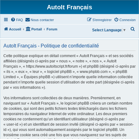
AutoIt Français
FAQ
Nous contacter
S’enregistrer
Connexion
R
Accueil
Portail
Forum
Select Language
▼
e
c
AutoIt Français - Politique de confidentialité
h
Cette politique explique en détail comment « AutoIt Français » et ses sociétés
e
affiliées (désignés ci-après par « nous », « notre », « nos », « AutoIt
Français », « https://www.autoitscript.fr/forum ») et phpBB (désigné ci-après par
r
« ils », « eux », « leur », « logiciel phpBB », « www.phpbb.com », « phpBB
c
Limited », « Équipes phpBB ») utilisent n’importe quelle information collectée
h
pendant n’importe quelle session d’utilisation de votre part (désignée ci-après
par « vos informations »).
e
r
Vos informations sont collectées de deux manières. Premièrement, en
naviguant sur « AutoIt Français », le logiciel phpBB créera un certain nombre
de cookies, qui sont des petits fichiers textes téléchargés dans les fichiers
temporaires du navigateur Internet de votre ordinateur. Les deux premiers
cookies ne contiennent qu’un identifiant utilisateur (désigné ci-après par
« user-id ») et un identifiant de session invité (désigné ci-après par « session-
id »), qui vous sont automatiquement assignés par le logiciel phpBB. Un
troisième cookie sera créé une fois que vous naviguerez sur les sujets de