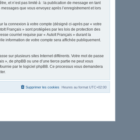
e, et n’est pas limité à : la publication de message en tant
 les messages que vous envoyez après l’enregistrement et lors
ur la connexion à votre compte (désigné ci-après par « votre
toIt Français » sont protégées par les lois de protection des
sse courriel requise par « AutoIt Français » durant la
uelle information de votre compte sera affichée publiquement.
se sur plusieurs sites Internet différents. Votre mot de passe
ais », de phpBB ou une d’une tierce partie ne peut vous
» fournie par le logiciel phpBB. Ce processus vous demandera
ter.
Supprimer les cookies
Heures au format
UTC+02:00