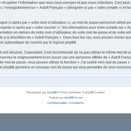
récupérer l’information que vous nous envoyez et que nous collectons. Ceci peut êtr
 »), l’enregistrement sur « AutoIt Français » (désignée ici par « votre compte ») et
gné ci-après par « votre nom d’utilisateur »), un mot de passe personnel utilisé po
signée ci-après par « votre courriel »). Vos informations pour votre compte sur « Au
mation en-dehors de votre nom d’utilisateur, de votre mot de passe et de votre adre
ste à la discrétion de « AutoIt Français ». Dans tous les cas, vous pouvez choisir q
voi automatique de courriel par le logiciel phpBB.
l soit sécurisé. Cependant, il est recommandé de ne pas utiliser le même mot de pas
onservez-le soigneusement et en aucun cas une personne affiliée de « AutoIt Franç
re mot de passe, vous pouvez utiliser la fonction « J’ai oublié mon mot de passe 
logiciel phpBB générera un nouveau mot de passe qui vous permettra de vous reconnec
Développé par
phpBB
® Forum Software © phpBB Limited
Traduit par
phpBB-fr.com
Confidentialité
|
Conditions