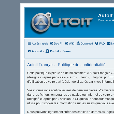
AutoIt
Communauté 
Accès rapide
Doc Fr
WiKi
Download
FAQ
No
Accueil
Portail
Forum
AutoIt Français - Politique de confidentialité
Cette politique explique en détail comment « AutoIt Français » et
(désigné ci-après par « ils », « eux », « leur », « logiciel ph
d’utilisation de votre part (désignée ci-après par « vos informat
Vos informations sont collectées de deux manières. Premièrement
dans les fichiers temporaires du navigateur Internet de votre or
(désigné ci-après par « session-id »), qui vous sont automatiqu
utilisé pour stocker les informations sur les sujets que vous ave
Nous pouvons également créer des cookies externes au logiciel