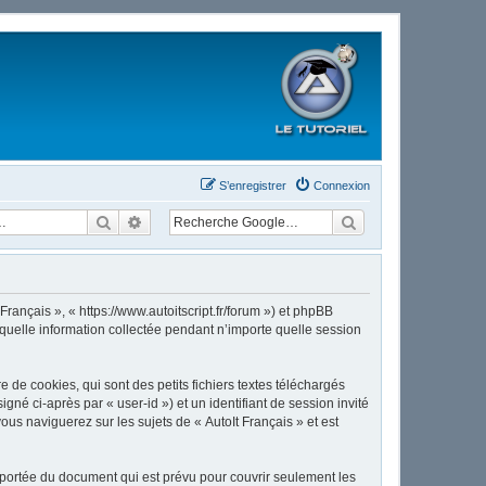
S’enregistrer
Connexion
Rechercher
Recherche avancée
Français », « https://www.autoitscript.fr/forum ») et phpBB
 quelle information collectée pendant n’importe quelle session
de cookies, qui sont des petits fichiers textes téléchargés
gné ci-après par « user-id ») et un identifiant de session invité
us naviguerez sur les sujets de « AutoIt Français » et est
 portée du document qui est prévu pour couvrir seulement les