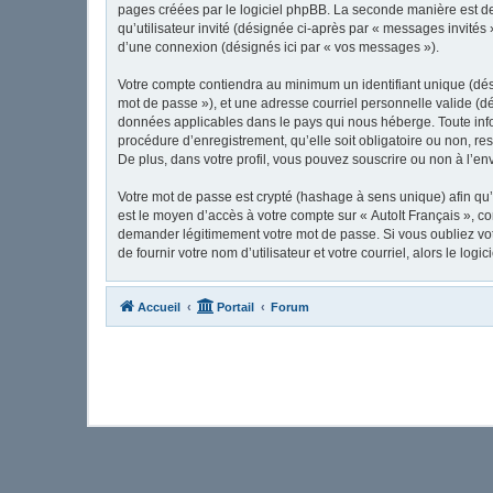
pages créées par le logiciel phpBB. La seconde manière est de 
qu’utilisateur invité (désignée ci-après par « messages invités
d’une connexion (désignés ici par « vos messages »).
Votre compte contiendra au minimum un identifiant unique (dési
mot de passe »), et une adresse courriel personnelle valide (dé
données applicables dans le pays qui nous héberge. Toute infor
procédure d’enregistrement, qu’elle soit obligatoire ou non, re
De plus, dans votre profil, vous pouvez souscrire ou non à l’en
Votre mot de passe est crypté (hashage à sens unique) afin qu’i
est le moyen d’accès à votre compte sur « AutoIt Français », c
demander légitimement votre mot de passe. Si vous oubliez vot
de fournir votre nom d’utilisateur et votre courriel, alors le 
Accueil
Portail
Forum