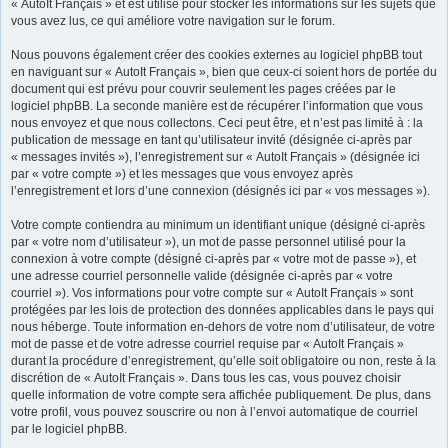
« AutoIt Français » et est utilisé pour stocker les informations sur les sujets que
vous avez lus, ce qui améliore votre navigation sur le forum.
Nous pouvons également créer des cookies externes au logiciel phpBB tout
en naviguant sur « AutoIt Français », bien que ceux-ci soient hors de portée du
document qui est prévu pour couvrir seulement les pages créées par le
logiciel phpBB. La seconde manière est de récupérer l’information que vous
nous envoyez et que nous collectons. Ceci peut être, et n’est pas limité à : la
publication de message en tant qu’utilisateur invité (désignée ci-après par
« messages invités »), l’enregistrement sur « AutoIt Français » (désignée ici
par « votre compte ») et les messages que vous envoyez après
l’enregistrement et lors d’une connexion (désignés ici par « vos messages »).
Votre compte contiendra au minimum un identifiant unique (désigné ci-après
par « votre nom d’utilisateur »), un mot de passe personnel utilisé pour la
connexion à votre compte (désigné ci-après par « votre mot de passe »), et
une adresse courriel personnelle valide (désignée ci-après par « votre
courriel »). Vos informations pour votre compte sur « AutoIt Français » sont
protégées par les lois de protection des données applicables dans le pays qui
nous héberge. Toute information en-dehors de votre nom d’utilisateur, de votre
mot de passe et de votre adresse courriel requise par « AutoIt Français »
durant la procédure d’enregistrement, qu’elle soit obligatoire ou non, reste à la
discrétion de « AutoIt Français ». Dans tous les cas, vous pouvez choisir
quelle information de votre compte sera affichée publiquement. De plus, dans
votre profil, vous pouvez souscrire ou non à l’envoi automatique de courriel
par le logiciel phpBB.