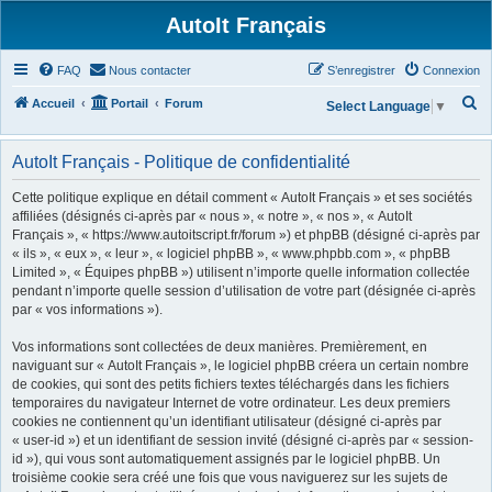
AutoIt Français
FAQ
Nous contacter
S’enregistrer
Connexion
R
Accueil
Portail
Forum
Select Language
▼
e
c
AutoIt Français - Politique de confidentialité
h
Cette politique explique en détail comment « AutoIt Français » et ses sociétés
e
affiliées (désignés ci-après par « nous », « notre », « nos », « AutoIt
Français », « https://www.autoitscript.fr/forum ») et phpBB (désigné ci-après par
r
« ils », « eux », « leur », « logiciel phpBB », « www.phpbb.com », « phpBB
c
Limited », « Équipes phpBB ») utilisent n’importe quelle information collectée
h
pendant n’importe quelle session d’utilisation de votre part (désignée ci-après
par « vos informations »).
e
r
Vos informations sont collectées de deux manières. Premièrement, en
naviguant sur « AutoIt Français », le logiciel phpBB créera un certain nombre
de cookies, qui sont des petits fichiers textes téléchargés dans les fichiers
temporaires du navigateur Internet de votre ordinateur. Les deux premiers
cookies ne contiennent qu’un identifiant utilisateur (désigné ci-après par
« user-id ») et un identifiant de session invité (désigné ci-après par « session-
id »), qui vous sont automatiquement assignés par le logiciel phpBB. Un
troisième cookie sera créé une fois que vous naviguerez sur les sujets de