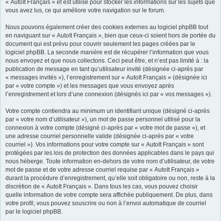
« AutoIt Français » et est utilisé pour stocker les informations sur les sujets que
vous avez lus, ce qui améliore votre navigation sur le forum.
Nous pouvons également créer des cookies externes au logiciel phpBB tout
en naviguant sur « AutoIt Français », bien que ceux-ci soient hors de portée du
document qui est prévu pour couvrir seulement les pages créées par le
logiciel phpBB. La seconde manière est de récupérer l’information que vous
nous envoyez et que nous collectons. Ceci peut être, et n’est pas limité à : la
publication de message en tant qu’utilisateur invité (désignée ci-après par
« messages invités »), l’enregistrement sur « AutoIt Français » (désignée ici
par « votre compte ») et les messages que vous envoyez après
l’enregistrement et lors d’une connexion (désignés ici par « vos messages »).
Votre compte contiendra au minimum un identifiant unique (désigné ci-après
par « votre nom d’utilisateur »), un mot de passe personnel utilisé pour la
connexion à votre compte (désigné ci-après par « votre mot de passe »), et
une adresse courriel personnelle valide (désignée ci-après par « votre
courriel »). Vos informations pour votre compte sur « AutoIt Français » sont
protégées par les lois de protection des données applicables dans le pays qui
nous héberge. Toute information en-dehors de votre nom d’utilisateur, de votre
mot de passe et de votre adresse courriel requise par « AutoIt Français »
durant la procédure d’enregistrement, qu’elle soit obligatoire ou non, reste à la
discrétion de « AutoIt Français ». Dans tous les cas, vous pouvez choisir
quelle information de votre compte sera affichée publiquement. De plus, dans
votre profil, vous pouvez souscrire ou non à l’envoi automatique de courriel
par le logiciel phpBB.