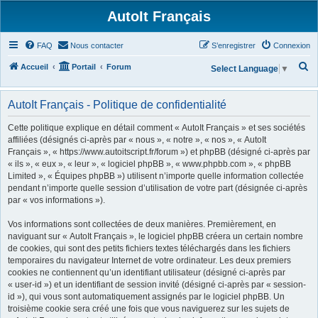
AutoIt Français
FAQ
Nous contacter
S’enregistrer
Connexion
R
Accueil
Portail
Forum
Select Language
▼
e
c
AutoIt Français - Politique de confidentialité
h
Cette politique explique en détail comment « AutoIt Français » et ses sociétés
e
affiliées (désignés ci-après par « nous », « notre », « nos », « AutoIt
Français », « https://www.autoitscript.fr/forum ») et phpBB (désigné ci-après par
r
« ils », « eux », « leur », « logiciel phpBB », « www.phpbb.com », « phpBB
c
Limited », « Équipes phpBB ») utilisent n’importe quelle information collectée
h
pendant n’importe quelle session d’utilisation de votre part (désignée ci-après
par « vos informations »).
e
r
Vos informations sont collectées de deux manières. Premièrement, en
naviguant sur « AutoIt Français », le logiciel phpBB créera un certain nombre
de cookies, qui sont des petits fichiers textes téléchargés dans les fichiers
temporaires du navigateur Internet de votre ordinateur. Les deux premiers
cookies ne contiennent qu’un identifiant utilisateur (désigné ci-après par
« user-id ») et un identifiant de session invité (désigné ci-après par « session-
id »), qui vous sont automatiquement assignés par le logiciel phpBB. Un
troisième cookie sera créé une fois que vous naviguerez sur les sujets de