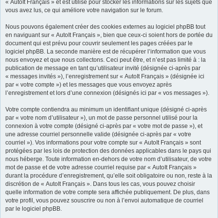
« AutoIt Français » et est utilisé pour stocker les informations sur les sujets que
vous avez lus, ce qui améliore votre navigation sur le forum.
Nous pouvons également créer des cookies externes au logiciel phpBB tout
en naviguant sur « AutoIt Français », bien que ceux-ci soient hors de portée du
document qui est prévu pour couvrir seulement les pages créées par le
logiciel phpBB. La seconde manière est de récupérer l’information que vous
nous envoyez et que nous collectons. Ceci peut être, et n’est pas limité à : la
publication de message en tant qu’utilisateur invité (désignée ci-après par
« messages invités »), l’enregistrement sur « AutoIt Français » (désignée ici
par « votre compte ») et les messages que vous envoyez après
l’enregistrement et lors d’une connexion (désignés ici par « vos messages »).
Votre compte contiendra au minimum un identifiant unique (désigné ci-après
par « votre nom d’utilisateur »), un mot de passe personnel utilisé pour la
connexion à votre compte (désigné ci-après par « votre mot de passe »), et
une adresse courriel personnelle valide (désignée ci-après par « votre
courriel »). Vos informations pour votre compte sur « AutoIt Français » sont
protégées par les lois de protection des données applicables dans le pays qui
nous héberge. Toute information en-dehors de votre nom d’utilisateur, de votre
mot de passe et de votre adresse courriel requise par « AutoIt Français »
durant la procédure d’enregistrement, qu’elle soit obligatoire ou non, reste à la
discrétion de « AutoIt Français ». Dans tous les cas, vous pouvez choisir
quelle information de votre compte sera affichée publiquement. De plus, dans
votre profil, vous pouvez souscrire ou non à l’envoi automatique de courriel
par le logiciel phpBB.