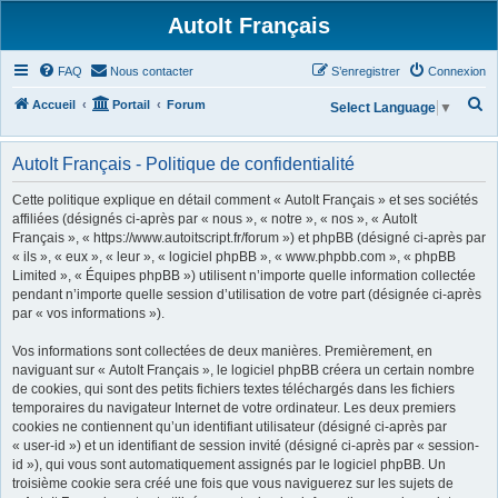
AutoIt Français
FAQ
Nous contacter
S’enregistrer
Connexion
R
Accueil
Portail
Forum
Select Language
▼
e
c
AutoIt Français - Politique de confidentialité
h
Cette politique explique en détail comment « AutoIt Français » et ses sociétés
e
affiliées (désignés ci-après par « nous », « notre », « nos », « AutoIt
Français », « https://www.autoitscript.fr/forum ») et phpBB (désigné ci-après par
r
« ils », « eux », « leur », « logiciel phpBB », « www.phpbb.com », « phpBB
c
Limited », « Équipes phpBB ») utilisent n’importe quelle information collectée
h
pendant n’importe quelle session d’utilisation de votre part (désignée ci-après
par « vos informations »).
e
r
Vos informations sont collectées de deux manières. Premièrement, en
naviguant sur « AutoIt Français », le logiciel phpBB créera un certain nombre
de cookies, qui sont des petits fichiers textes téléchargés dans les fichiers
temporaires du navigateur Internet de votre ordinateur. Les deux premiers
cookies ne contiennent qu’un identifiant utilisateur (désigné ci-après par
« user-id ») et un identifiant de session invité (désigné ci-après par « session-
id »), qui vous sont automatiquement assignés par le logiciel phpBB. Un
troisième cookie sera créé une fois que vous naviguerez sur les sujets de