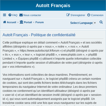
AutoIt Français
FAQ
Nous contacter
S’enregistrer
Connexion
R
Accueil
Portail
Forum
Select Language
▼
e
c
AutoIt Français - Politique de confidentialité
h
Cette politique explique en détail comment « AutoIt Français » et ses sociétés
e
affiliées (désignés ci-après par « nous », « notre », « nos », « AutoIt
Français », « https://www.autoitscript.fr/forum ») et phpBB (désigné ci-après par
r
« ils », « eux », « leur », « logiciel phpBB », « www.phpbb.com », « phpBB
c
Limited », « Équipes phpBB ») utilisent n’importe quelle information collectée
h
pendant n’importe quelle session d’utilisation de votre part (désignée ci-après
par « vos informations »).
e
r
Vos informations sont collectées de deux manières. Premièrement, en
naviguant sur « AutoIt Français », le logiciel phpBB créera un certain nombre
de cookies, qui sont des petits fichiers textes téléchargés dans les fichiers
temporaires du navigateur Internet de votre ordinateur. Les deux premiers
cookies ne contiennent qu’un identifiant utilisateur (désigné ci-après par
« user-id ») et un identifiant de session invité (désigné ci-après par « session-
id »), qui vous sont automatiquement assignés par le logiciel phpBB. Un
troisième cookie sera créé une fois que vous naviguerez sur les sujets de