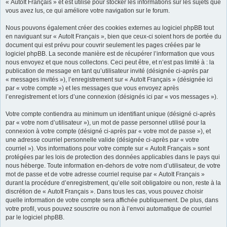
« AutoIt Français » et est utilisé pour stocker les informations sur les sujets que
vous avez lus, ce qui améliore votre navigation sur le forum.
Nous pouvons également créer des cookies externes au logiciel phpBB tout
en naviguant sur « AutoIt Français », bien que ceux-ci soient hors de portée du
document qui est prévu pour couvrir seulement les pages créées par le
logiciel phpBB. La seconde manière est de récupérer l’information que vous
nous envoyez et que nous collectons. Ceci peut être, et n’est pas limité à : la
publication de message en tant qu’utilisateur invité (désignée ci-après par
« messages invités »), l’enregistrement sur « AutoIt Français » (désignée ici
par « votre compte ») et les messages que vous envoyez après
l’enregistrement et lors d’une connexion (désignés ici par « vos messages »).
Votre compte contiendra au minimum un identifiant unique (désigné ci-après
par « votre nom d’utilisateur »), un mot de passe personnel utilisé pour la
connexion à votre compte (désigné ci-après par « votre mot de passe »), et
une adresse courriel personnelle valide (désignée ci-après par « votre
courriel »). Vos informations pour votre compte sur « AutoIt Français » sont
protégées par les lois de protection des données applicables dans le pays qui
nous héberge. Toute information en-dehors de votre nom d’utilisateur, de votre
mot de passe et de votre adresse courriel requise par « AutoIt Français »
durant la procédure d’enregistrement, qu’elle soit obligatoire ou non, reste à la
discrétion de « AutoIt Français ». Dans tous les cas, vous pouvez choisir
quelle information de votre compte sera affichée publiquement. De plus, dans
votre profil, vous pouvez souscrire ou non à l’envoi automatique de courriel
par le logiciel phpBB.