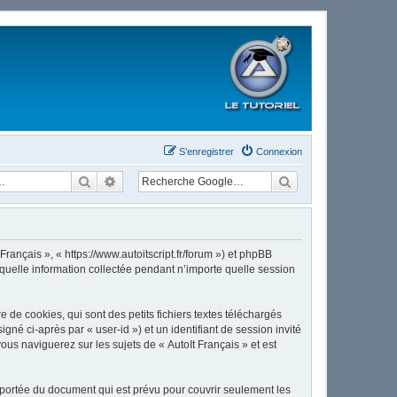
S’enregistrer
Connexion
Rechercher
Recherche avancée
Français », « https://www.autoitscript.fr/forum ») et phpBB
 quelle information collectée pendant n’importe quelle session
de cookies, qui sont des petits fichiers textes téléchargés
gné ci-après par « user-id ») et un identifiant de session invité
us naviguerez sur les sujets de « AutoIt Français » et est
 portée du document qui est prévu pour couvrir seulement les