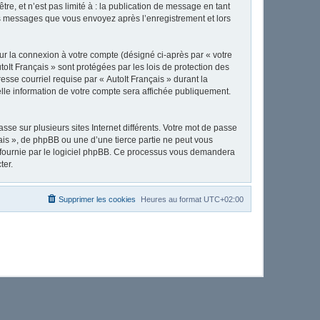
e, et n’est pas limité à : la publication de message en tant
 les messages que vous envoyez après l’enregistrement et lors
ur la connexion à votre compte (désigné ci-après par « votre
toIt Français » sont protégées par les lois de protection des
sse courriel requise par « AutoIt Français » durant la
uelle information de votre compte sera affichée publiquement.
se sur plusieurs sites Internet différents. Votre mot de passe
ais », de phpBB ou une d’une tierce partie ne peut vous
» fournie par le logiciel phpBB. Ce processus vous demandera
ter.
Supprimer les cookies
Heures au format
UTC+02:00