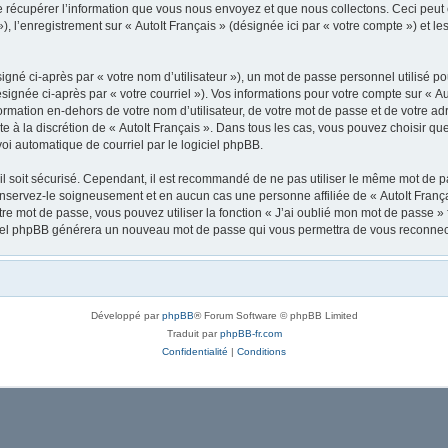
récupérer l’information que vous nous envoyez et que nous collectons. Ceci peut êtr
 »), l’enregistrement sur « AutoIt Français » (désignée ici par « votre compte ») et
gné ci-après par « votre nom d’utilisateur »), un mot de passe personnel utilisé po
signée ci-après par « votre courriel »). Vos informations pour votre compte sur « Au
mation en-dehors de votre nom d’utilisateur, de votre mot de passe et de votre adre
ste à la discrétion de « AutoIt Français ». Dans tous les cas, vous pouvez choisir q
voi automatique de courriel par le logiciel phpBB.
l soit sécurisé. Cependant, il est recommandé de ne pas utiliser le même mot de pas
onservez-le soigneusement et en aucun cas une personne affiliée de « AutoIt Franç
re mot de passe, vous pouvez utiliser la fonction « J’ai oublié mon mot de passe 
logiciel phpBB générera un nouveau mot de passe qui vous permettra de vous reconnec
Développé par
phpBB
® Forum Software © phpBB Limited
Traduit par
phpBB-fr.com
Confidentialité
|
Conditions