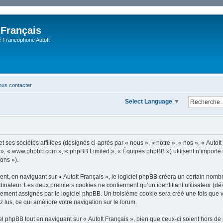
 Français
Francophone AutoIt
us contacter
Select Language
▼
 ses sociétés affiliées (désignés ci-après par « nous », « notre », « nos », « AutoIt 
pBB », « www.phpbb.com », « phpBB Limited », « Équipes phpBB ») utilisent n’importe
ions »).
, en naviguant sur « AutoIt Français », le logiciel phpBB créera un certain nombre 
dinateur. Les deux premiers cookies ne contiennent qu’un identifiant utilisateur (dési
ement assignés par le logiciel phpBB. Un troisième cookie sera créé une fois que vo
z lus, ce qui améliore votre navigation sur le forum.
 phpBB tout en naviguant sur « AutoIt Français », bien que ceux-ci soient hors de