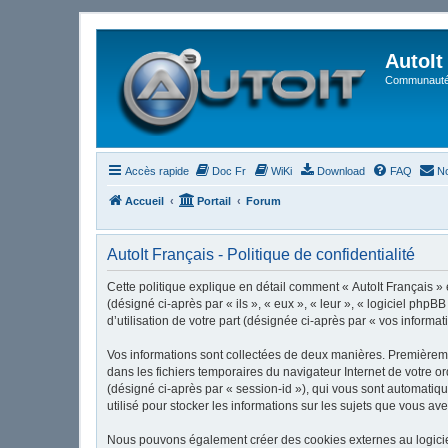
AutoIt
Communauté 
Accès rapide
Doc Fr
WiKi
Download
FAQ
No
Accueil
Portail
Forum
AutoIt Français - Politique de confidentialité
Cette politique explique en détail comment « AutoIt Français » et
(désigné ci-après par « ils », « eux », « leur », « logiciel ph
d’utilisation de votre part (désignée ci-après par « vos informat
Vos informations sont collectées de deux manières. Premièrement
dans les fichiers temporaires du navigateur Internet de votre or
(désigné ci-après par « session-id »), qui vous sont automatiqu
utilisé pour stocker les informations sur les sujets que vous ave
Nous pouvons également créer des cookies externes au logiciel