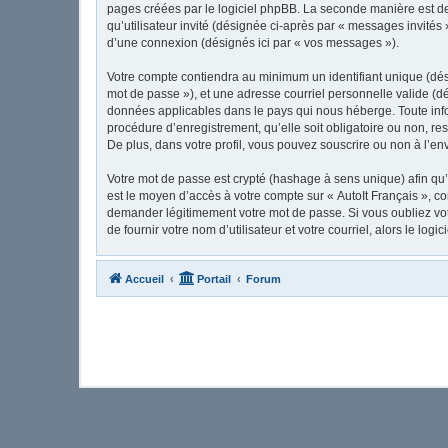
pages créées par le logiciel phpBB. La seconde manière est de 
qu’utilisateur invité (désignée ci-après par « messages invités
d’une connexion (désignés ici par « vos messages »).
Votre compte contiendra au minimum un identifiant unique (dési
mot de passe »), et une adresse courriel personnelle valide (dé
données applicables dans le pays qui nous héberge. Toute infor
procédure d’enregistrement, qu’elle soit obligatoire ou non, re
De plus, dans votre profil, vous pouvez souscrire ou non à l’en
Votre mot de passe est crypté (hashage à sens unique) afin qu’i
est le moyen d’accès à votre compte sur « AutoIt Français », c
demander légitimement votre mot de passe. Si vous oubliez vot
de fournir votre nom d’utilisateur et votre courriel, alors le 
Accueil
Portail
Forum