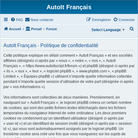
AutoIt Français
FAQ
Nous contacter
S’enregistrer
Connexion
R
Accueil
Portail
Forum
Select Language
▼
e
c
AutoIt Français - Politique de confidentialité
h
Cette politique explique en détail comment « AutoIt Français » et ses sociétés
e
affiliées (désignés ci-après par « nous », « notre », « nos », « AutoIt
Français », « https://www.autoitscript.fr/forum ») et phpBB (désigné ci-après par
r
« ils », « eux », « leur », « logiciel phpBB », « www.phpbb.com », « phpBB
c
Limited », « Équipes phpBB ») utilisent n’importe quelle information collectée
h
pendant n’importe quelle session d’utilisation de votre part (désignée ci-après
par « vos informations »).
e
r
Vos informations sont collectées de deux manières. Premièrement, en
naviguant sur « AutoIt Français », le logiciel phpBB créera un certain nombre
de cookies, qui sont des petits fichiers textes téléchargés dans les fichiers
temporaires du navigateur Internet de votre ordinateur. Les deux premiers
cookies ne contiennent qu’un identifiant utilisateur (désigné ci-après par
« user-id ») et un identifiant de session invité (désigné ci-après par « session-
id »), qui vous sont automatiquement assignés par le logiciel phpBB. Un
troisième cookie sera créé une fois que vous naviguerez sur les sujets de