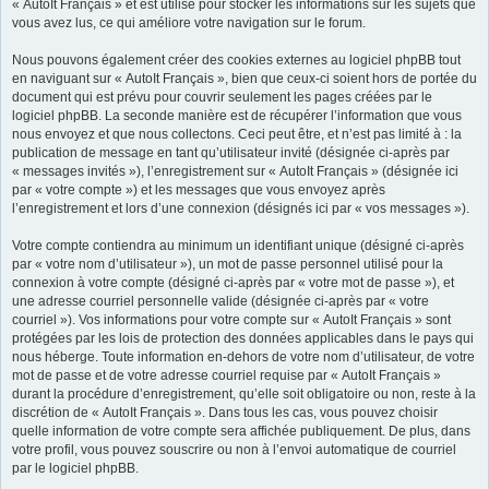
« AutoIt Français » et est utilisé pour stocker les informations sur les sujets que
vous avez lus, ce qui améliore votre navigation sur le forum.
Nous pouvons également créer des cookies externes au logiciel phpBB tout
en naviguant sur « AutoIt Français », bien que ceux-ci soient hors de portée du
document qui est prévu pour couvrir seulement les pages créées par le
logiciel phpBB. La seconde manière est de récupérer l’information que vous
nous envoyez et que nous collectons. Ceci peut être, et n’est pas limité à : la
publication de message en tant qu’utilisateur invité (désignée ci-après par
« messages invités »), l’enregistrement sur « AutoIt Français » (désignée ici
par « votre compte ») et les messages que vous envoyez après
l’enregistrement et lors d’une connexion (désignés ici par « vos messages »).
Votre compte contiendra au minimum un identifiant unique (désigné ci-après
par « votre nom d’utilisateur »), un mot de passe personnel utilisé pour la
connexion à votre compte (désigné ci-après par « votre mot de passe »), et
une adresse courriel personnelle valide (désignée ci-après par « votre
courriel »). Vos informations pour votre compte sur « AutoIt Français » sont
protégées par les lois de protection des données applicables dans le pays qui
nous héberge. Toute information en-dehors de votre nom d’utilisateur, de votre
mot de passe et de votre adresse courriel requise par « AutoIt Français »
durant la procédure d’enregistrement, qu’elle soit obligatoire ou non, reste à la
discrétion de « AutoIt Français ». Dans tous les cas, vous pouvez choisir
quelle information de votre compte sera affichée publiquement. De plus, dans
votre profil, vous pouvez souscrire ou non à l’envoi automatique de courriel
par le logiciel phpBB.