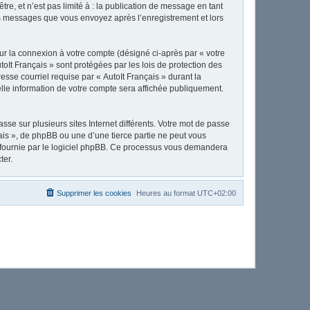
e, et n’est pas limité à : la publication de message en tant
 les messages que vous envoyez après l’enregistrement et lors
ur la connexion à votre compte (désigné ci-après par « votre
toIt Français » sont protégées par les lois de protection des
sse courriel requise par « AutoIt Français » durant la
uelle information de votre compte sera affichée publiquement.
se sur plusieurs sites Internet différents. Votre mot de passe
ais », de phpBB ou une d’une tierce partie ne peut vous
» fournie par le logiciel phpBB. Ce processus vous demandera
ter.
Supprimer les cookies
Heures au format
UTC+02:00