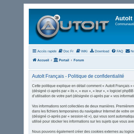
AutoIt
Communauté 
Accès rapide
Doc Fr
WiKi
Download
FAQ
No
Accueil
Portail
Forum
AutoIt Français - Politique de confidentialité
Cette politique explique en détail comment « AutoIt Français » et
(désigné ci-après par « ils », « eux », « leur », « logiciel ph
d’utilisation de votre part (désignée ci-après par « vos informat
Vos informations sont collectées de deux manières. Premièrement
dans les fichiers temporaires du navigateur Internet de votre or
(désigné ci-après par « session-id »), qui vous sont automatiqu
utilisé pour stocker les informations sur les sujets que vous ave
Nous pouvons également créer des cookies externes au logiciel