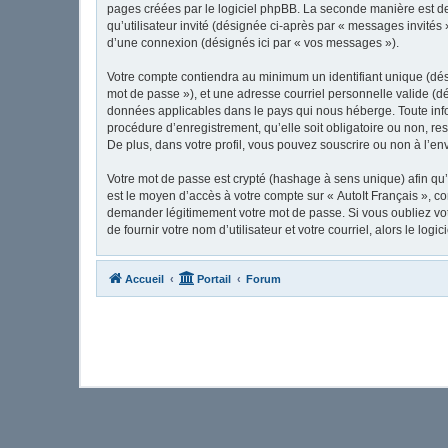
pages créées par le logiciel phpBB. La seconde manière est de 
qu’utilisateur invité (désignée ci-après par « messages invités
d’une connexion (désignés ici par « vos messages »).
Votre compte contiendra au minimum un identifiant unique (dési
mot de passe »), et une adresse courriel personnelle valide (dé
données applicables dans le pays qui nous héberge. Toute infor
procédure d’enregistrement, qu’elle soit obligatoire ou non, re
De plus, dans votre profil, vous pouvez souscrire ou non à l’en
Votre mot de passe est crypté (hashage à sens unique) afin qu’i
est le moyen d’accès à votre compte sur « AutoIt Français », c
demander légitimement votre mot de passe. Si vous oubliez vot
de fournir votre nom d’utilisateur et votre courriel, alors le 
Accueil
Portail
Forum