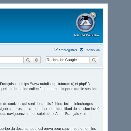
S’enregistrer
Connexion
Rechercher
Recherche avancée
Français », « https://www.autoitscript.fr/forum ») et phpBB
 quelle information collectée pendant n’importe quelle session
de cookies, qui sont des petits fichiers textes téléchargés
gné ci-après par « user-id ») et un identifiant de session invité
us naviguerez sur les sujets de « AutoIt Français » et est
 portée du document qui est prévu pour couvrir seulement les