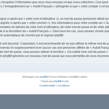
récupérer l’information que vous nous envoyez et que nous collectons. Ceci peut êtr
 »), l’enregistrement sur « AutoIt Français » (désignée ici par « votre compte ») et
gné ci-après par « votre nom d’utilisateur »), un mot de passe personnel utilisé po
signée ci-après par « votre courriel »). Vos informations pour votre compte sur « Au
mation en-dehors de votre nom d’utilisateur, de votre mot de passe et de votre adre
ste à la discrétion de « AutoIt Français ». Dans tous les cas, vous pouvez choisir q
voi automatique de courriel par le logiciel phpBB.
l soit sécurisé. Cependant, il est recommandé de ne pas utiliser le même mot de pas
onservez-le soigneusement et en aucun cas une personne affiliée de « AutoIt Franç
re mot de passe, vous pouvez utiliser la fonction « J’ai oublié mon mot de passe 
logiciel phpBB générera un nouveau mot de passe qui vous permettra de vous reconnec
Développé par
phpBB
® Forum Software © phpBB Limited
Traduit par
phpBB-fr.com
Confidentialité
|
Conditions