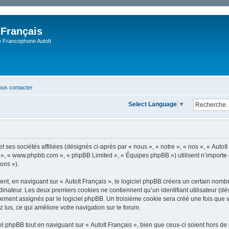
 Français
Francophone AutoIt
us contacter
Select Language
▼
 ses sociétés affiliées (désignés ci-après par « nous », « notre », « nos », « AutoIt 
pBB », « www.phpbb.com », « phpBB Limited », « Équipes phpBB ») utilisent n’importe
ions »).
, en naviguant sur « AutoIt Français », le logiciel phpBB créera un certain nombre 
dinateur. Les deux premiers cookies ne contiennent qu’un identifiant utilisateur (dési
ement assignés par le logiciel phpBB. Un troisième cookie sera créé une fois que vo
z lus, ce qui améliore votre navigation sur le forum.
 phpBB tout en naviguant sur « AutoIt Français », bien que ceux-ci soient hors de