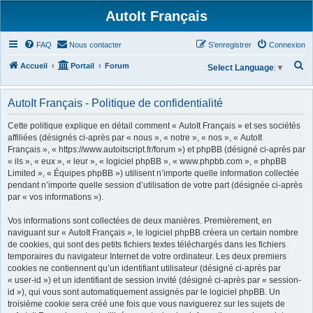
AutoIt Français
FAQ
Nous contacter
S’enregistrer
Connexion
R
Accueil
Portail
Forum
Select Language
▼
e
c
AutoIt Français - Politique de confidentialité
h
Cette politique explique en détail comment « AutoIt Français » et ses sociétés
e
affiliées (désignés ci-après par « nous », « notre », « nos », « AutoIt
Français », « https://www.autoitscript.fr/forum ») et phpBB (désigné ci-après par
r
« ils », « eux », « leur », « logiciel phpBB », « www.phpbb.com », « phpBB
c
Limited », « Équipes phpBB ») utilisent n’importe quelle information collectée
h
pendant n’importe quelle session d’utilisation de votre part (désignée ci-après
par « vos informations »).
e
r
Vos informations sont collectées de deux manières. Premièrement, en
naviguant sur « AutoIt Français », le logiciel phpBB créera un certain nombre
de cookies, qui sont des petits fichiers textes téléchargés dans les fichiers
temporaires du navigateur Internet de votre ordinateur. Les deux premiers
cookies ne contiennent qu’un identifiant utilisateur (désigné ci-après par
« user-id ») et un identifiant de session invité (désigné ci-après par « session-
id »), qui vous sont automatiquement assignés par le logiciel phpBB. Un
troisième cookie sera créé une fois que vous naviguerez sur les sujets de