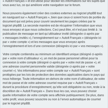
« AutoIt Français » et est utilisé pour stocker les informations sur les sujets que
vous avez lus, ce qui améliore votre navigation sur le forum.
Nous pouvons également créer des cookies externes au logiciel phpBB tout
en naviguant sur « AutoIt Français », bien que ceux-ci soient hors de portée du
document qui est prévu pour couvrir seulement les pages créées par le
logiciel phpBB. La seconde manière est de récupérer l’information que vous
nous envoyez et que nous collectons. Ceci peut être, et n’est pas limité à : la
publication de message en tant qu’utilisateur invité (désignée ci-après par
« messages invités »), l’enregistrement sur « AutoIt Français » (désignée ici
par « votre compte ») et les messages que vous envoyez après
l’enregistrement et lors d’une connexion (désignés ici par « vos messages »).
Votre compte contiendra au minimum un identifiant unique (désigné ci-après
par « votre nom d’utilisateur »), un mot de passe personnel utilisé pour la
connexion à votre compte (désigné ci-après par « votre mot de passe »), et
une adresse courriel personnelle valide (désignée ci-après par « votre
courriel »). Vos informations pour votre compte sur « AutoIt Français » sont
protégées par les lois de protection des données applicables dans le pays qui
nous héberge. Toute information en-dehors de votre nom d’utilisateur, de votre
mot de passe et de votre adresse courriel requise par « AutoIt Français »
durant la procédure d’enregistrement, qu’elle soit obligatoire ou non, reste à la
discrétion de « AutoIt Français ». Dans tous les cas, vous pouvez choisir
quelle information de votre compte sera affichée publiquement. De plus, dans
votre profil, vous pouvez souscrire ou non à l’envoi automatique de courriel
par le logiciel phpBB.