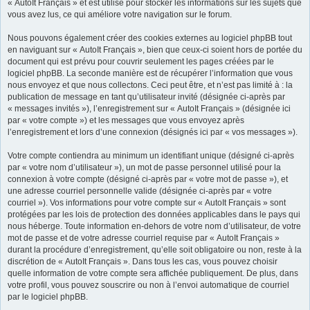
« AutoIt Français » et est utilisé pour stocker les informations sur les sujets que
vous avez lus, ce qui améliore votre navigation sur le forum.
Nous pouvons également créer des cookies externes au logiciel phpBB tout
en naviguant sur « AutoIt Français », bien que ceux-ci soient hors de portée du
document qui est prévu pour couvrir seulement les pages créées par le
logiciel phpBB. La seconde manière est de récupérer l’information que vous
nous envoyez et que nous collectons. Ceci peut être, et n’est pas limité à : la
publication de message en tant qu’utilisateur invité (désignée ci-après par
« messages invités »), l’enregistrement sur « AutoIt Français » (désignée ici
par « votre compte ») et les messages que vous envoyez après
l’enregistrement et lors d’une connexion (désignés ici par « vos messages »).
Votre compte contiendra au minimum un identifiant unique (désigné ci-après
par « votre nom d’utilisateur »), un mot de passe personnel utilisé pour la
connexion à votre compte (désigné ci-après par « votre mot de passe »), et
une adresse courriel personnelle valide (désignée ci-après par « votre
courriel »). Vos informations pour votre compte sur « AutoIt Français » sont
protégées par les lois de protection des données applicables dans le pays qui
nous héberge. Toute information en-dehors de votre nom d’utilisateur, de votre
mot de passe et de votre adresse courriel requise par « AutoIt Français »
durant la procédure d’enregistrement, qu’elle soit obligatoire ou non, reste à la
discrétion de « AutoIt Français ». Dans tous les cas, vous pouvez choisir
quelle information de votre compte sera affichée publiquement. De plus, dans
votre profil, vous pouvez souscrire ou non à l’envoi automatique de courriel
par le logiciel phpBB.