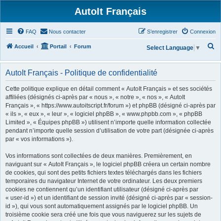
AutoIt Français
FAQ
Nous contacter
S’enregistrer
Connexion
R
Accueil
Portail
Forum
Select Language
▼
e
c
AutoIt Français - Politique de confidentialité
h
Cette politique explique en détail comment « AutoIt Français » et ses sociétés
e
affiliées (désignés ci-après par « nous », « notre », « nos », « AutoIt
Français », « https://www.autoitscript.fr/forum ») et phpBB (désigné ci-après par
r
« ils », « eux », « leur », « logiciel phpBB », « www.phpbb.com », « phpBB
c
Limited », « Équipes phpBB ») utilisent n’importe quelle information collectée
h
pendant n’importe quelle session d’utilisation de votre part (désignée ci-après
par « vos informations »).
e
r
Vos informations sont collectées de deux manières. Premièrement, en
naviguant sur « AutoIt Français », le logiciel phpBB créera un certain nombre
de cookies, qui sont des petits fichiers textes téléchargés dans les fichiers
temporaires du navigateur Internet de votre ordinateur. Les deux premiers
cookies ne contiennent qu’un identifiant utilisateur (désigné ci-après par
« user-id ») et un identifiant de session invité (désigné ci-après par « session-
id »), qui vous sont automatiquement assignés par le logiciel phpBB. Un
troisième cookie sera créé une fois que vous naviguerez sur les sujets de