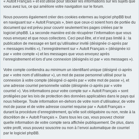
« AutoIt Français » et est utilisé pour stocker les informations sur les sujets que
vous avez lus, ce qui améliore votre navigation sur le forum.
Nous pouvons également créer des cookies externes au logiciel phpBB tout
en naviguant sur « AutoIt Français », bien que ceux-ci soient hors de portée du
document qui est prévu pour couvrir seulement les pages créées par le
logiciel phpBB. La seconde manière est de récupérer l’information que vous
nous envoyez et que nous collectons. Ceci peut être, et n’est pas limité à : la
publication de message en tant qu’utilisateur invité (désignée ci-après par
« messages invités »), l’enregistrement sur « AutoIt Français » (désignée ici
par « votre compte ») et les messages que vous envoyez après
l’enregistrement et lors d’une connexion (désignés ici par « vos messages »).
Votre compte contiendra au minimum un identifiant unique (désigné ci-après
par « votre nom d’utilisateur »), un mot de passe personnel utilisé pour la
connexion à votre compte (désigné ci-après par « votre mot de passe »), et
une adresse courriel personnelle valide (désignée ci-après par « votre
courriel »). Vos informations pour votre compte sur « AutoIt Français » sont
protégées par les lois de protection des données applicables dans le pays qui
nous héberge. Toute information en-dehors de votre nom d’utilisateur, de votre
mot de passe et de votre adresse courriel requise par « AutoIt Français »
durant la procédure d’enregistrement, qu’elle soit obligatoire ou non, reste à la
discrétion de « AutoIt Français ». Dans tous les cas, vous pouvez choisir
quelle information de votre compte sera affichée publiquement. De plus, dans
votre profil, vous pouvez souscrire ou non à l’envoi automatique de courriel
par le logiciel phpBB.