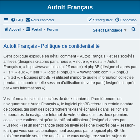
AutoIt Français
FAQ
Nous contacter
S’enregistrer
Connexion
R
Accueil
Portail
Forum
Select Language
▼
e
c
AutoIt Français - Politique de confidentialité
h
Cette politique explique en détail comment « AutoIt Français » et ses sociétés
e
affiliées (désignés ci-après par « nous », « notre », « nos », « AutoIt
Français », « https://www.autoitscript.fr/forum ») et phpBB (désigné ci-après par
r
« ils », « eux », « leur », « logiciel phpBB », « www.phpbb.com », « phpBB
c
Limited », « Équipes phpBB ») utilisent n’importe quelle information collectée
h
pendant n’importe quelle session d’utilisation de votre part (désignée ci-après
par « vos informations »).
e
r
Vos informations sont collectées de deux manières. Premièrement, en
naviguant sur « AutoIt Français », le logiciel phpBB créera un certain nombre
de cookies, qui sont des petits fichiers textes téléchargés dans les fichiers
temporaires du navigateur Internet de votre ordinateur. Les deux premiers
cookies ne contiennent qu’un identifiant utilisateur (désigné ci-après par
« user-id ») et un identifiant de session invité (désigné ci-après par « session-
id »), qui vous sont automatiquement assignés par le logiciel phpBB. Un
troisième cookie sera créé une fois que vous naviguerez sur les sujets de