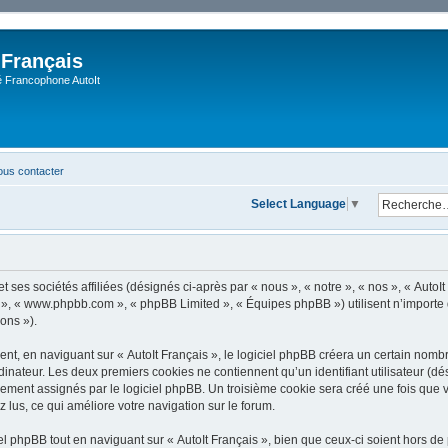
 Français
Francophone AutoIt
us contacter
Select Language
▼
 ses sociétés affiliées (désignés ci-après par « nous », « notre », « nos », « AutoIt 
pBB », « www.phpbb.com », « phpBB Limited », « Équipes phpBB ») utilisent n’importe
ions »).
, en naviguant sur « AutoIt Français », le logiciel phpBB créera un certain nombre 
dinateur. Les deux premiers cookies ne contiennent qu’un identifiant utilisateur (dési
ement assignés par le logiciel phpBB. Un troisième cookie sera créé une fois que vo
z lus, ce qui améliore votre navigation sur le forum.
 phpBB tout en naviguant sur « AutoIt Français », bien que ceux-ci soient hors de