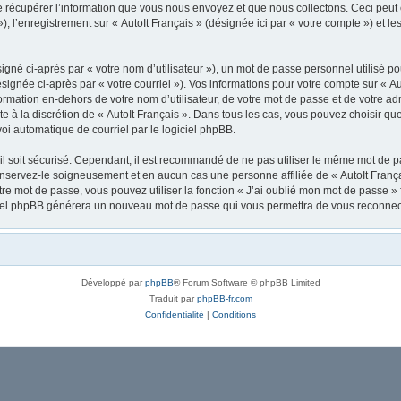
récupérer l’information que vous nous envoyez et que nous collectons. Ceci peut êtr
 »), l’enregistrement sur « AutoIt Français » (désignée ici par « votre compte ») et
gné ci-après par « votre nom d’utilisateur »), un mot de passe personnel utilisé po
signée ci-après par « votre courriel »). Vos informations pour votre compte sur « Au
mation en-dehors de votre nom d’utilisateur, de votre mot de passe et de votre adre
ste à la discrétion de « AutoIt Français ». Dans tous les cas, vous pouvez choisir q
voi automatique de courriel par le logiciel phpBB.
l soit sécurisé. Cependant, il est recommandé de ne pas utiliser le même mot de pas
onservez-le soigneusement et en aucun cas une personne affiliée de « AutoIt Franç
re mot de passe, vous pouvez utiliser la fonction « J’ai oublié mon mot de passe 
logiciel phpBB générera un nouveau mot de passe qui vous permettra de vous reconnec
Développé par
phpBB
® Forum Software © phpBB Limited
Traduit par
phpBB-fr.com
Confidentialité
|
Conditions