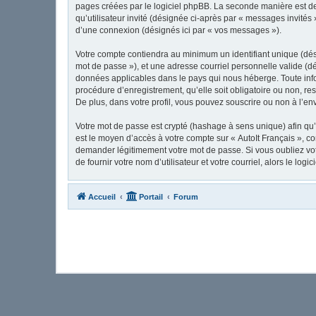
pages créées par le logiciel phpBB. La seconde manière est de 
qu’utilisateur invité (désignée ci-après par « messages invités
d’une connexion (désignés ici par « vos messages »).
Votre compte contiendra au minimum un identifiant unique (dési
mot de passe »), et une adresse courriel personnelle valide (dé
données applicables dans le pays qui nous héberge. Toute infor
procédure d’enregistrement, qu’elle soit obligatoire ou non, re
De plus, dans votre profil, vous pouvez souscrire ou non à l’en
Votre mot de passe est crypté (hashage à sens unique) afin qu’i
est le moyen d’accès à votre compte sur « AutoIt Français », c
demander légitimement votre mot de passe. Si vous oubliez vot
de fournir votre nom d’utilisateur et votre courriel, alors le 
Accueil
Portail
Forum