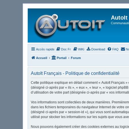
AutoIt
Communauté 
Accès rapide
Doc Fr
WiKi
Download
FAQ
No
Accueil
Portail
Forum
AutoIt Français - Politique de confidentialité
Cette politique explique en détail comment « AutoIt Français » et
(désigné ci-après par « ils », « eux », « leur », « logiciel ph
d’utilisation de votre part (désignée ci-après par « vos informat
Vos informations sont collectées de deux manières. Premièrement
dans les fichiers temporaires du navigateur Internet de votre or
(désigné ci-après par « session-id »), qui vous sont automatiqu
utilisé pour stocker les informations sur les sujets que vous ave
Nous pouvons également créer des cookies externes au logiciel