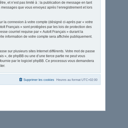
e, et n’est pas limité à : la publication de message en tant
 les messages que vous envoyez après l’enregistrement et lors
ur la connexion à votre compte (désigné ci-après par « votre
toIt Français » sont protégées par les lois de protection des
sse courriel requise par « AutoIt Français » durant la
uelle information de votre compte sera affichée publiquement.
se sur plusieurs sites Internet différents. Votre mot de passe
ais », de phpBB ou une d’une tierce partie ne peut vous
» fournie par le logiciel phpBB. Ce processus vous demandera
ter.
Supprimer les cookies
Heures au format
UTC+02:00