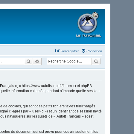
S’enregistrer
Connexion
Rechercher
Recherche avancée
Français », « https://www.autoitscript.fr/forum ») et phpBB
 quelle information collectée pendant n’importe quelle session
de cookies, qui sont des petits fichiers textes téléchargés
gné ci-après par « user-id ») et un identifiant de session invité
us naviguerez sur les sujets de « AutoIt Français » et est
 portée du document qui est prévu pour couvrir seulement les