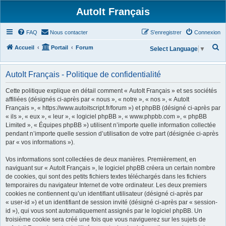
AutoIt Français
FAQ
Nous contacter
S’enregistrer
Connexion
R
Accueil
Portail
Forum
Select Language
▼
e
c
AutoIt Français - Politique de confidentialité
h
Cette politique explique en détail comment « AutoIt Français » et ses sociétés
e
affiliées (désignés ci-après par « nous », « notre », « nos », « AutoIt
Français », « https://www.autoitscript.fr/forum ») et phpBB (désigné ci-après par
r
« ils », « eux », « leur », « logiciel phpBB », « www.phpbb.com », « phpBB
c
Limited », « Équipes phpBB ») utilisent n’importe quelle information collectée
h
pendant n’importe quelle session d’utilisation de votre part (désignée ci-après
par « vos informations »).
e
r
Vos informations sont collectées de deux manières. Premièrement, en
naviguant sur « AutoIt Français », le logiciel phpBB créera un certain nombre
de cookies, qui sont des petits fichiers textes téléchargés dans les fichiers
temporaires du navigateur Internet de votre ordinateur. Les deux premiers
cookies ne contiennent qu’un identifiant utilisateur (désigné ci-après par
« user-id ») et un identifiant de session invité (désigné ci-après par « session-
id »), qui vous sont automatiquement assignés par le logiciel phpBB. Un
troisième cookie sera créé une fois que vous naviguerez sur les sujets de