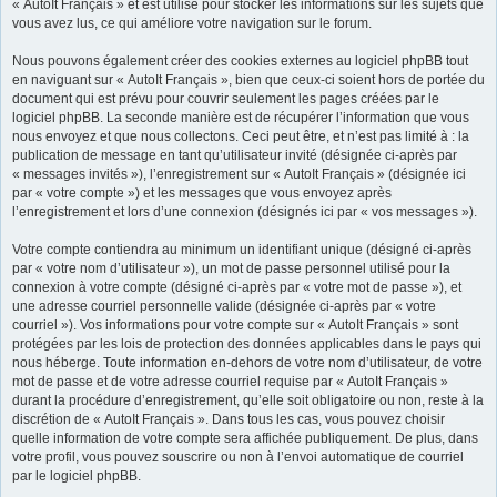
« AutoIt Français » et est utilisé pour stocker les informations sur les sujets que
vous avez lus, ce qui améliore votre navigation sur le forum.
Nous pouvons également créer des cookies externes au logiciel phpBB tout
en naviguant sur « AutoIt Français », bien que ceux-ci soient hors de portée du
document qui est prévu pour couvrir seulement les pages créées par le
logiciel phpBB. La seconde manière est de récupérer l’information que vous
nous envoyez et que nous collectons. Ceci peut être, et n’est pas limité à : la
publication de message en tant qu’utilisateur invité (désignée ci-après par
« messages invités »), l’enregistrement sur « AutoIt Français » (désignée ici
par « votre compte ») et les messages que vous envoyez après
l’enregistrement et lors d’une connexion (désignés ici par « vos messages »).
Votre compte contiendra au minimum un identifiant unique (désigné ci-après
par « votre nom d’utilisateur »), un mot de passe personnel utilisé pour la
connexion à votre compte (désigné ci-après par « votre mot de passe »), et
une adresse courriel personnelle valide (désignée ci-après par « votre
courriel »). Vos informations pour votre compte sur « AutoIt Français » sont
protégées par les lois de protection des données applicables dans le pays qui
nous héberge. Toute information en-dehors de votre nom d’utilisateur, de votre
mot de passe et de votre adresse courriel requise par « AutoIt Français »
durant la procédure d’enregistrement, qu’elle soit obligatoire ou non, reste à la
discrétion de « AutoIt Français ». Dans tous les cas, vous pouvez choisir
quelle information de votre compte sera affichée publiquement. De plus, dans
votre profil, vous pouvez souscrire ou non à l’envoi automatique de courriel
par le logiciel phpBB.