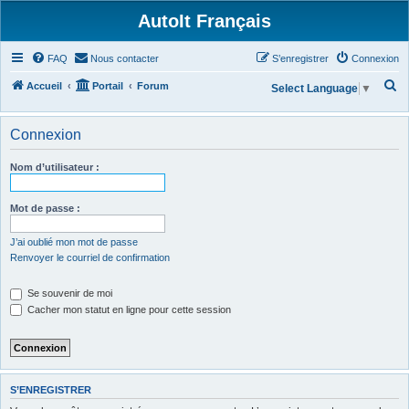
AutoIt Français
FAQ
Nous contacter
S’enregistrer
Connexion
R
Accueil
Portail
Forum
Select Language
▼
e
c
Connexion
h
Nom d’utilisateur :
e
r
Mot de passe :
c
h
J’ai oublié mon mot de passe
Renvoyer le courriel de confirmation
e
r
Se souvenir de moi
Cacher mon statut en ligne pour cette session
S’ENREGISTRER