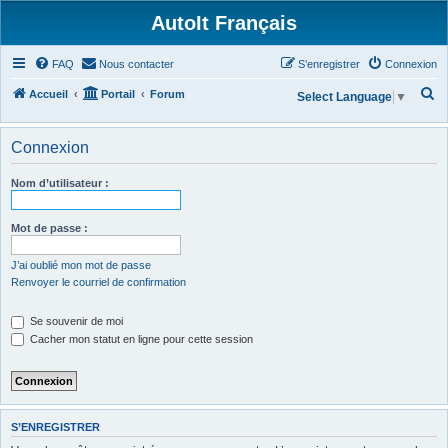
AutoIt Français
FAQ
Nous contacter
S’enregistrer
Connexion
R
Accueil
Portail
Forum
Select Language
▼
e
c
Connexion
h
Nom d’utilisateur :
e
r
Mot de passe :
c
h
J’ai oublié mon mot de passe
Renvoyer le courriel de confirmation
e
r
Se souvenir de moi
Cacher mon statut en ligne pour cette session
S’ENREGISTRER