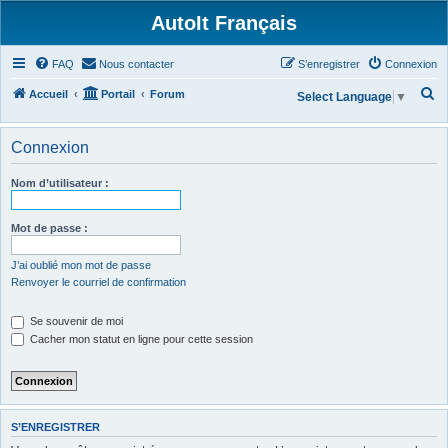
AutoIt Français
FAQ
Nous contacter
S’enregistrer
Connexion
R
Accueil
Portail
Forum
Select Language
▼
e
c
Connexion
h
Nom d’utilisateur :
e
r
Mot de passe :
c
h
J’ai oublié mon mot de passe
Renvoyer le courriel de confirmation
e
r
Se souvenir de moi
Cacher mon statut en ligne pour cette session
S’ENREGISTRER