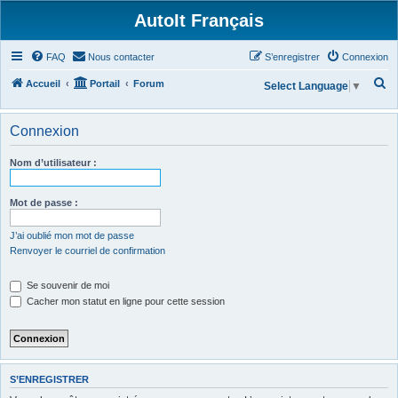
AutoIt Français
FAQ
Nous contacter
S’enregistrer
Connexion
R
Accueil
Portail
Forum
Select Language
▼
e
c
Connexion
h
Nom d’utilisateur :
e
r
Mot de passe :
c
h
J’ai oublié mon mot de passe
Renvoyer le courriel de confirmation
e
r
Se souvenir de moi
Cacher mon statut en ligne pour cette session
S’ENREGISTRER