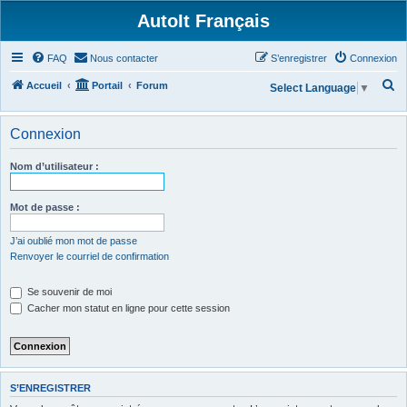
AutoIt Français
FAQ
Nous contacter
S’enregistrer
Connexion
R
Accueil
Portail
Forum
Select Language
▼
e
c
Connexion
h
Nom d’utilisateur :
e
r
Mot de passe :
c
h
J’ai oublié mon mot de passe
Renvoyer le courriel de confirmation
e
r
Se souvenir de moi
Cacher mon statut en ligne pour cette session
S’ENREGISTRER